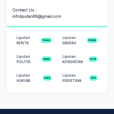
Contact Us :
infoliputan68@gmail.com
Liputan
Liputan
7444
5058
BERITA
DAERAH
Liputan
Liputan
1586
674
POLITIK
KESEHATAN
Liputan
Liputan
662
651
HUKUM
PERISTIWA