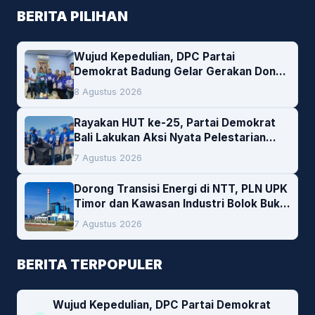
BERITA PILIHAN
Wujud Kepedulian, DPC Partai
Demokrat Badung Gelar Gerakan Donor
Darah
8 Agustus 2026
Rayakan HUT ke-25, Partai Demokrat
Bali Lakukan Aksi Nyata Pelestarian
Lingkungan
7 Agustus 2026
Dorong Transisi Energi di NTT, PLN UPK
Timor dan Kawasan Industri Bolok Buka
Peluang Investasi Woodchip untuk
7 Agustus 2026
Cofiring PLTU Bolok
BERITA TERPOPULER
Wujud Kepedulian, DPC Partai Demokrat