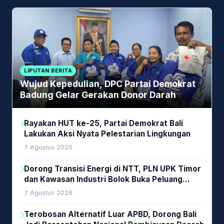
LIPUTAN BERITA
Wujud Kepedulian, DPC Partai Demokrat
Badung Gelar Gerakan Donor Darah
Rayakan HUT ke-25, Partai Demokrat Bali
Lakukan Aksi Nyata Pelestarian Lingkungan
7 Agustus 2026
Dorong Transisi Energi di NTT, PLN UPK Timor
dan Kawasan Industri Bolok Buka Peluang
Investasi Woodchip untuk Cofiring PLTU Bolok
7 Agustus 2026
Terobosan Alternatif Luar APBD, Dorong Bali