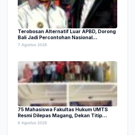
Terobosan Alternatif Luar APBD, Dorong
Bali Jadi Percontohan Nasional
Pembiayaan Daerah
7 Agustus 2026
75 Mahasiswa Fakultas Hukum UMTS
Resmi Dilepas Magang, Dekan Titip
Empat Pesan Penting
6 Agustus 2026