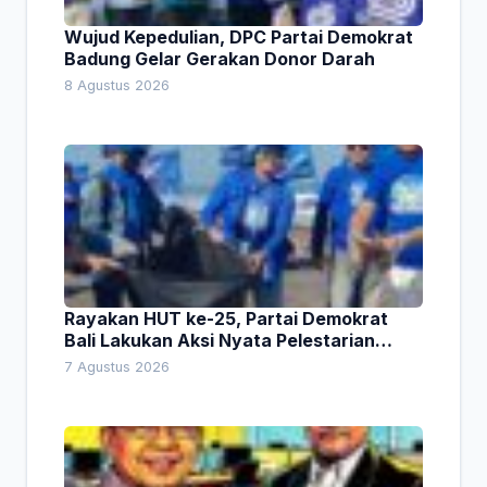
Wujud Kepedulian, DPC Partai Demokrat
Badung Gelar Gerakan Donor Darah
8 Agustus 2026
Rayakan HUT ke-25, Partai Demokrat
Bali Lakukan Aksi Nyata Pelestarian
Lingkungan
7 Agustus 2026