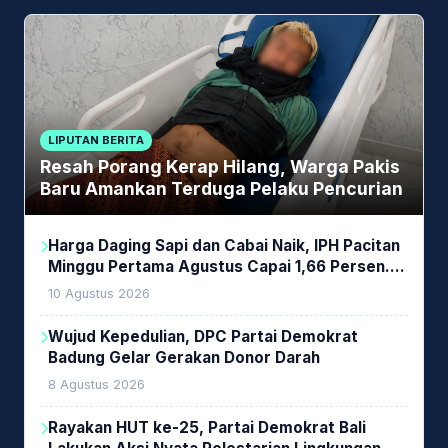
LIPUTAN BERITA
Resah Porang Kerap Hilang, Warga Pakis
Baru Amankan Terduga Pelaku Pencurian
Harga Daging Sapi dan Cabai Naik, IPH Pacitan
Minggu Pertama Agustus Capai 1,66 Persen.
Ini Penjelasan Kabag Ayub
10 Agustus 2026
Wujud Kepedulian, DPC Partai Demokrat
Badung Gelar Gerakan Donor Darah
8 Agustus 2026
Rayakan HUT ke-25, Partai Demokrat Bali