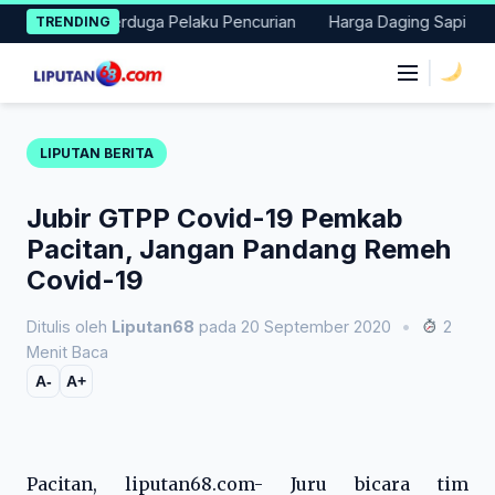
Skip
Amankan Terduga Pelaku Pencurian
Harga Daging Sapi dan Cabai
TRENDING
to
content
|
LIPUTAN BERITA
Jubir GTPP Covid-19 Pemkab
Pacitan, Jangan Pandang Remeh
Covid-19
Ditulis oleh
Liputan68
pada 20 September 2020
•
2
Menit Baca
A-
A+
Pacitan, liputan68.com- Juru bicara tim