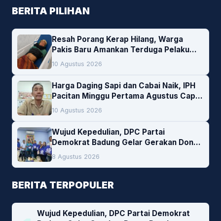
BERITA PILIHAN
Resah Porang Kerap Hilang, Warga
Pakis Baru Amankan Terduga Pelaku
Pencurian
10 Agustus 2026
Harga Daging Sapi dan Cabai Naik, IPH
Pacitan Minggu Pertama Agustus Capai
1,66 Persen. Ini Penjelasan Kabag Ayub
10 Agustus 2026
Wujud Kepedulian, DPC Partai
Demokrat Badung Gelar Gerakan Donor
Darah
8 Agustus 2026
BERITA TERPOPULER
Wujud Kepedulian, DPC Partai Demokrat