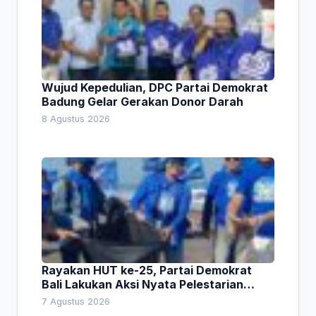
Wujud Kepedulian, DPC Partai Demokrat
Badung Gelar Gerakan Donor Darah
8 Agustus 2026
Rayakan HUT ke-25, Partai Demokrat
Bali Lakukan Aksi Nyata Pelestarian
Lingkungan
7 Agustus 2026