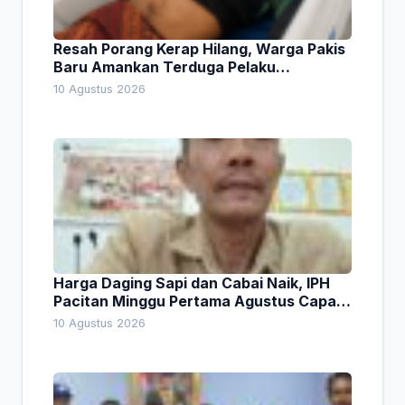
Resah Porang Kerap Hilang, Warga Pakis
Baru Amankan Terduga Pelaku
Pencurian
10 Agustus 2026
Harga Daging Sapi dan Cabai Naik, IPH
Pacitan Minggu Pertama Agustus Capai
1,66 Persen. Ini Penjelasan Kabag Ayub
10 Agustus 2026