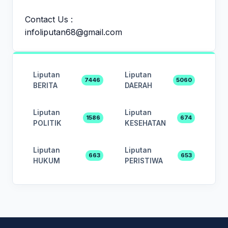
Contact Us :
infoliputan68@gmail.com
Liputan
Liputan
7446
5060
BERITA
DAERAH
Liputan
Liputan
1586
674
POLITIK
KESEHATAN
Liputan
Liputan
663
653
HUKUM
PERISTIWA