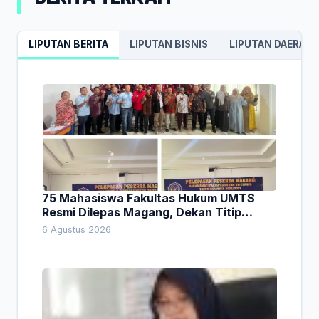
LIPUTAN BERITA
LIPUTAN BISNIS
LIPUTAN DAERAH
75 Mahasiswa Fakultas Hukum UMTS
Resmi Dilepas Magang, Dekan Titip
Empat Pesan Penting
6 Agustus 2026