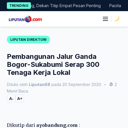
Skip
as Magang, Dekan Titip Empat Pesan Penting
Pacitan Tembus 
TRENDING
to
content
|
LIPUTAN DIREKTORI
Pembangunan Jalur Ganda
Bogor-Sukabumi Serap 300
Tenaga Kerja Lokal
Ditulis oleh
Liputan68
pada 20 September 2020
•
2
Menit Baca
A-
A+
Dikutip dari
ayobandung.com
: