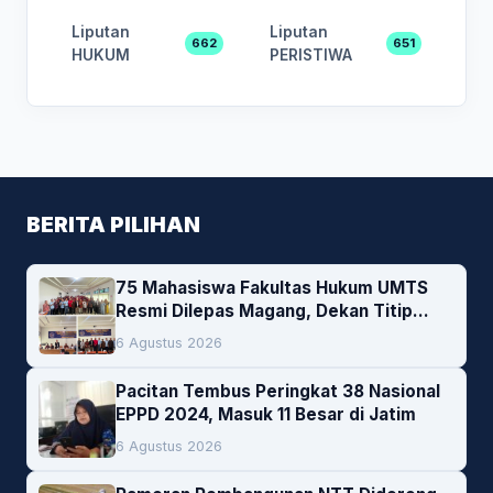
Liputan
Liputan
662
651
HUKUM
PERISTIWA
BERITA PILIHAN
75 Mahasiswa Fakultas Hukum UMTS
Resmi Dilepas Magang, Dekan Titip
Empat Pesan Penting
6 Agustus 2026
Pacitan Tembus Peringkat 38 Nasional
EPPD 2024, Masuk 11 Besar di Jatim
6 Agustus 2026