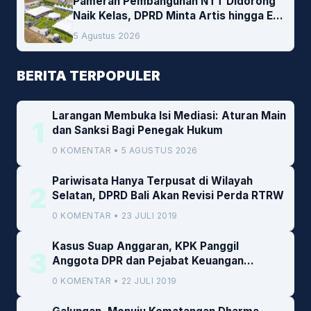
Pameran Pembangunan NTT Didorong
Naik Kelas, DPRD Minta Artis hingga EO
Lokal Jadi Prioritas
5 Agustus 2026
BERITA TERPOPULER
Larangan Membuka Isi Mediasi: Aturan Main
1
dan Sanksi Bagi Penegak Hukum
0 KOMENTAR • 5 AGUSTUS 2026
Pariwisata Hanya Terpusat di Wilayah
2
Selatan, DPRD Bali Akan Revisi Perda RTRW
0 KOMENTAR • 23 JULI 2019
Kasus Suap Anggaran, KPK Panggil
3
Anggota DPR dan Pejabat Keuangan
Kemenkeu
0 KOMENTAR • 22 JULI 2019