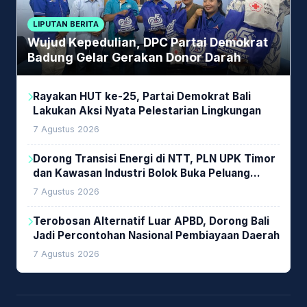
LIPUTAN BERITA
Wujud Kepedulian, DPC Partai Demokrat
Badung Gelar Gerakan Donor Darah
Rayakan HUT ke-25, Partai Demokrat Bali
Lakukan Aksi Nyata Pelestarian Lingkungan
7 Agustus 2026
Dorong Transisi Energi di NTT, PLN UPK Timor
dan Kawasan Industri Bolok Buka Peluang
Investasi Woodchip untuk Cofiring PLTU Bolok
7 Agustus 2026
Terobosan Alternatif Luar APBD, Dorong Bali
Jadi Percontohan Nasional Pembiayaan Daerah
7 Agustus 2026