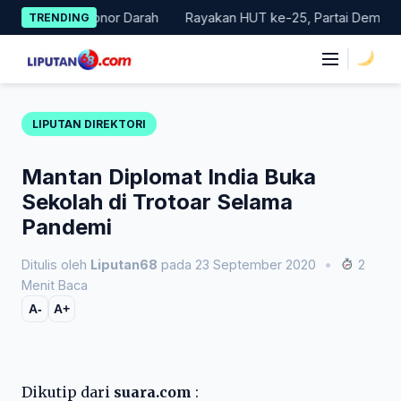
Skip
kan Donor Darah
Rayakan HUT ke-25, Partai Demokrat Bali Lak
TRENDING
to
content
|
LIPUTAN DIREKTORI
Mantan Diplomat India Buka
Sekolah di Trotoar Selama
Pandemi
Ditulis oleh
Liputan68
pada 23 September 2020
•
2
Menit Baca
A-
A+
Dikutip dari
suara.com
: