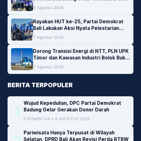
Darah
8 Agustus 2026
Rayakan HUT ke-25, Partai Demokrat
Bali Lakukan Aksi Nyata Pelestarian
Lingkungan
7 Agustus 2026
Dorong Transisi Energi di NTT, PLN UPK
Timor dan Kawasan Industri Bolok Buka
Peluang Investasi Woodchip untuk
7 Agustus 2026
Cofiring PLTU Bolok
BERITA TERPOPULER
Wujud Kepedulian, DPC Partai Demokrat
1
Badung Gelar Gerakan Donor Darah
0 KOMENTAR • 8 AGUSTUS 2026
Pariwisata Hanya Terpusat di Wilayah
2
Selatan, DPRD Bali Akan Revisi Perda RTRW