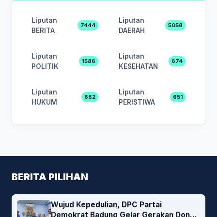
Liputan
Liputan
7444
5058
BERITA
DAERAH
Liputan
Liputan
1586
674
POLITIK
KESEHATAN
Liputan
Liputan
662
651
HUKUM
PERISTIWA
BERITA PILIHAN
Wujud Kepedulian, DPC Partai
Demokrat Badung Gelar Gerakan Donor