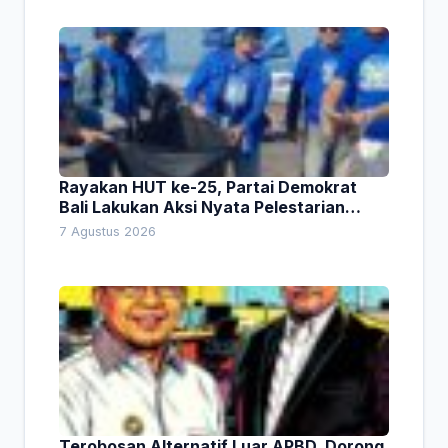
Rayakan HUT ke-25, Partai Demokrat
Bali Lakukan Aksi Nyata Pelestarian
Lingkungan
7 Agustus 2026
Terobosan Alternatif Luar APBD, Dorong