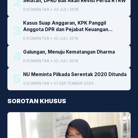
2
Selatan, DPRD Bali Akan Revisi Perda RTRW
0 KOMENTAR • 23 JULI 2019
Kasus Suap Anggaran, KPK Panggil
3
Anggota DPR dan Pejabat Keuangan
Kemenkeu
0 KOMENTAR • 22 JULI 2019
4
Galungan, Menuju Kematangan Dharma
0 KOMENTAR • 22 JULI 2019
5
NU Meminta Pilkada Serentak 2020 Ditunda
0 KOMENTAR • 21 SEPTEMBER 2020
SOROTAN KHUSUS