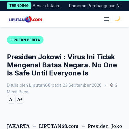
Skip
 Masuk 11 Besar di Jatim
Pameran Pembangunan NTT Didorong Na
TRENDING
to
content
|
LIPUTAN BERITA
Presiden Jokowi : Virus Ini Tidak
Mengenal Batas Negara. No One
Is Safe Until Everyone Is
Ditulis oleh
Liputan68
pada 23 September 2020
•
2
Menit Baca
A-
A+
JAKARTA – LIPUTAN68.com –
Presiden Joko