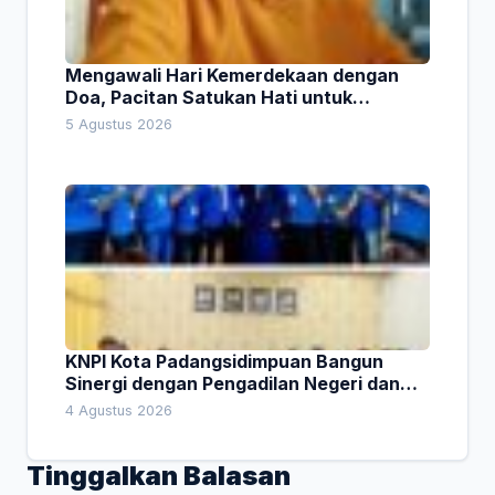
Mengawali Hari Kemerdekaan dengan
Doa, Pacitan Satukan Hati untuk
Indonesia
5 Agustus 2026
KNPI Kota Padangsidimpuan Bangun
Sinergi dengan Pengadilan Negeri dan
DPRD
4 Agustus 2026
Tinggalkan Balasan