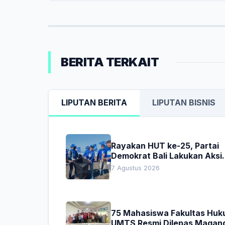
BERITA TERKAIT
LIPUTAN BERITA
LIPUTAN BISNIS
Rayakan HUT ke-25, Partai
Demokrat Bali Lakukan Aksi
Nyata Pelestarian Lingkung
7 Agustus 2026
75 Mahasiswa Fakultas Hu
UMTS Resmi Dilepas Magan