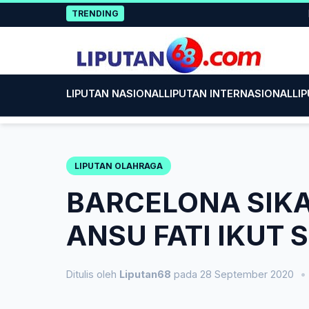
Skip
Rayaka
TRENDING
to
content
LIPUTAN NASIONAL
LIPUTAN INTERNASIONAL
LI
LIPUTAN OLAHRAGA
BARCELONA SIKA
ANSU FATI IKUT
Ditulis oleh
Liputan68
pada 28 September 2020
•