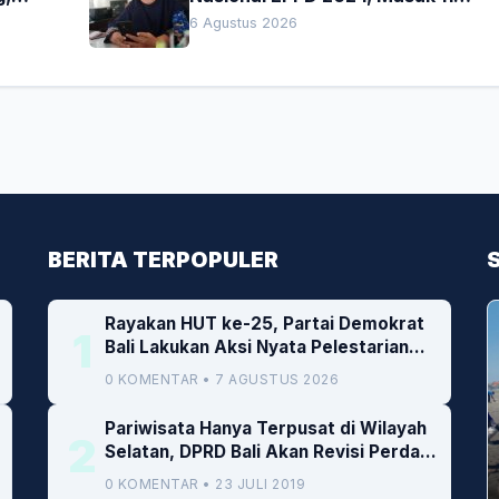
Besar di Jatim
6 Agustus 2026
BERITA TERPOPULER
Rayakan HUT ke-25, Partai Demokrat
1
Bali Lakukan Aksi Nyata Pelestarian
Lingkungan
0 KOMENTAR • 7 AGUSTUS 2026
Pariwisata Hanya Terpusat di Wilayah
2
Selatan, DPRD Bali Akan Revisi Perda
RTRW
0 KOMENTAR • 23 JULI 2019