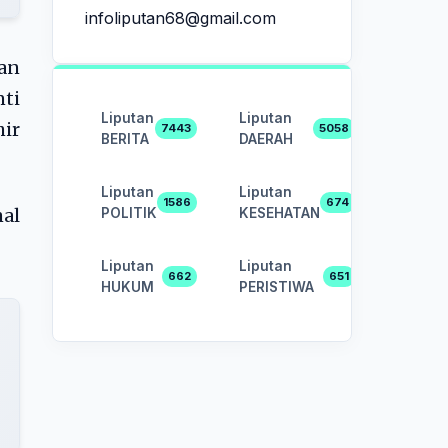
infoliputan68@gmail.com
an
ti
Liputan
Liputan
hir
7443
5058
BERITA
DAERAH
Liputan
Liputan
1586
674
POLITIK
KESEHATAN
al
Liputan
Liputan
662
651
HUKUM
PERISTIWA