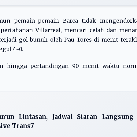
amun pemain-pemain Barca tidak mengendork
ertahanan Villarreal, mencari celah dan menan
terjadi gol bunuh oleh Pau Tores di menit terak
gul 4-0.
an hingga pertandingan 90 menit waktu norm
run Lintasan, Jadwal Siaran Langsung
ive Trans7