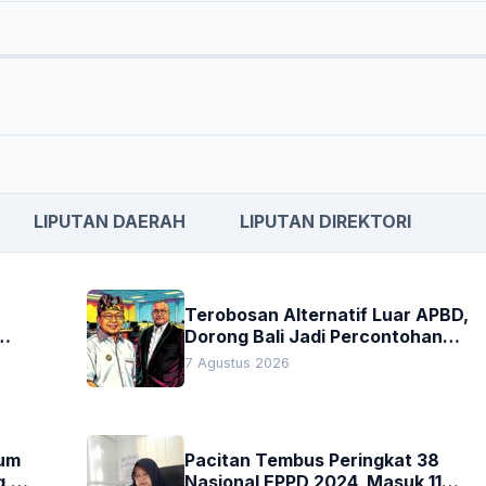
LIPUTAN DAERAH
LIPUTAN DIREKTORI
Terobosan Alternatif Luar APBD,
Dorong Bali Jadi Percontohan
an
Nasional Pembiayaan Daerah
7 Agustus 2026
kum
Pacitan Tembus Peringkat 38
g,
Nasional EPPD 2024, Masuk 11