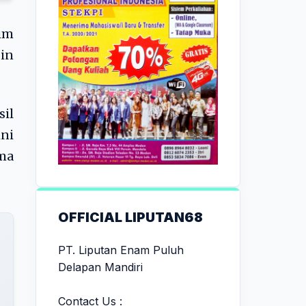
im
pin
sil
ini
ama
OFFICIAL LIPUTAN68
PT. Liputan Enam Puluh
Delapan Mandiri
Contact Us :