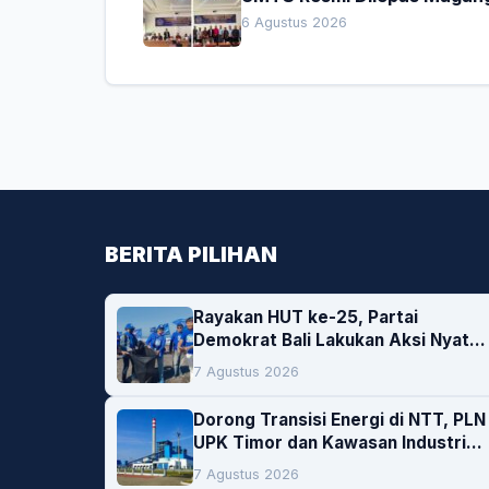
Dekan Titip Empat Pesan
6 Agustus 2026
Penting
BERITA PILIHAN
Rayakan HUT ke-25, Partai
Demokrat Bali Lakukan Aksi Nyata
Pelestarian Lingkungan
7 Agustus 2026
Dorong Transisi Energi di NTT, PLN
UPK Timor dan Kawasan Industri
Bolok Buka Peluang Investasi
7 Agustus 2026
Woodchip untuk Cofiring PLTU