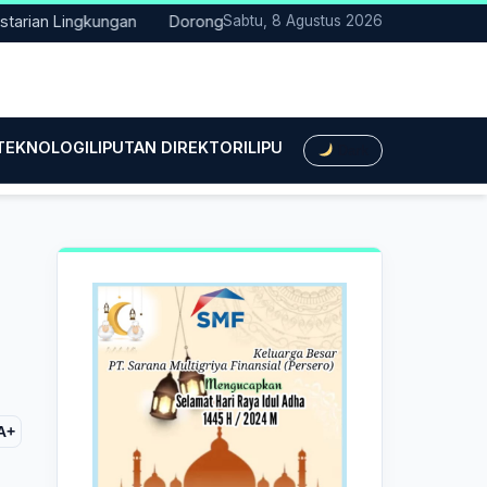
n Lingkungan
Dorong Transisi Energi di NTT, PLN UPK Timor da
Sabtu, 8 Agustus 2026
 TEKNOLOGI
LIPUTAN DIREKTORI
LIPUTAN HUKUM
LIPUTAN BIS
Dark
A+