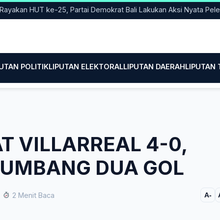
n HUT ke-25, Partai Demokrat Bali Lakukan Aksi Nyata Pelestaria
PUTAN POLITIK
LIPUTAN ELEKTORAL
LIPUTAN DAERAH
LIPUTAN
T VILLARREAL 4-0,
 SUMBANG DUA GOL
2 Menit Baca
A-