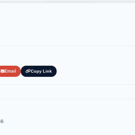
Email
Copy Link
68.