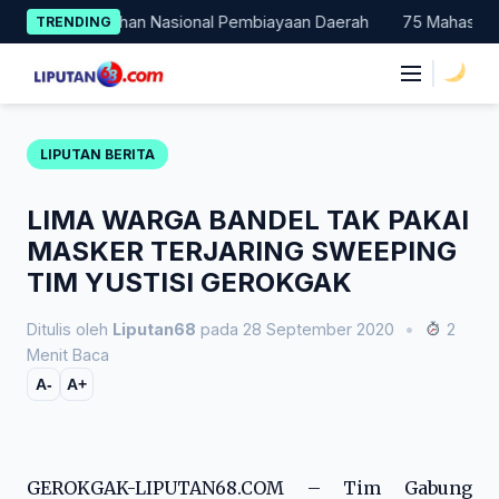
Skip
Jadi Percontohan Nasional Pembiayaan Daerah
75 Mahasiswa Fa
TRENDING
to
content
|
LIPUTAN BERITA
LIMA WARGA BANDEL TAK PAKAI
MASKER TERJARING SWEEPING
TIM YUSTISI GEROKGAK
Ditulis oleh
Liputan68
pada 28 September 2020
•
2
Menit Baca
A-
A+
GEROKGAK-LIPUTAN68.COM – Tim Gabung