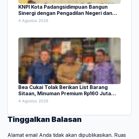
KNPI Kota Padangsidimpuan Bangun
Sinergi dengan Pengadilan Negeri dan
DPRD
4 Agustus 2026
Bea Cukai Tolak Berikan List Barang
Sitaan, Minuman Premium Rp160 Juta
Jadi Sorotan Sidak Komisi I DPRD Bali
4 Agustus 2026
Tinggalkan Balasan
Alamat email Anda tidak akan dipublikasikan.
Ruas