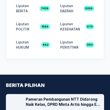
Liputan
Liputan
7439
5056
BERITA
DAERAH
Liputan
Liputan
1586
674
POLITIK
KESEHATAN
Liputan
Liputan
662
650
HUKUM
PERISTIWA
BERITA PILIHAN
Pameran Pembangunan NTT Didorong
Naik Kelas, DPRD Minta Artis hingga EO
Lokal Jadi Prioritas