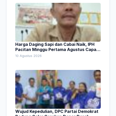
Harga Daging Sapi dan Cabai Naik, IPH
Pacitan Minggu Pertama Agustus Capai
1,66 Persen. Ini Penjelasan Kabag Ayub
10 Agustus 2026
Wujud Kepedulian, DPC Partai Demokrat