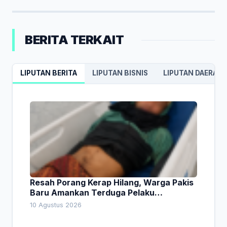
BERITA TERKAIT
LIPUTAN BERITA
LIPUTAN BISNIS
LIPUTAN DAERAH
Resah Porang Kerap Hilang, Warga Pakis
Baru Amankan Terduga Pelaku
Pencurian
10 Agustus 2026