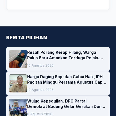
BERITA PILIHAN
Resah Porang Kerap Hilang, Warga
Pakis Baru Amankan Terduga Pelaku
Pencurian
10 Agustus 2026
Harga Daging Sapi dan Cabai Naik, IPH
Pacitan Minggu Pertama Agustus Capai
1,66 Persen. Ini Penjelasan Kabag Ayub
10 Agustus 2026
Wujud Kepedulian, DPC Partai
Demokrat Badung Gelar Gerakan Donor
Darah
8 Agustus 2026