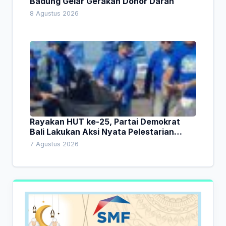
Badung Gelar Gerakan Donor Darah
8 Agustus 2026
Rayakan HUT ke-25, Partai Demokrat
Bali Lakukan Aksi Nyata Pelestarian
Lingkungan
7 Agustus 2026