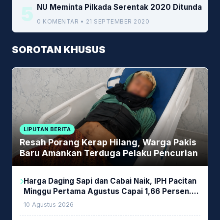
5
NU Meminta Pilkada Serentak 2020 Ditunda
0 KOMENTAR • 21 SEPTEMBER 2020
SOROTAN KHUSUS
LIPUTAN BERITA
Resah Porang Kerap Hilang, Warga Pakis
Baru Amankan Terduga Pelaku Pencurian
Harga Daging Sapi dan Cabai Naik, IPH Pacitan
Minggu Pertama Agustus Capai 1,66 Persen.
Ini Penjelasan Kabag Ayub
10 Agustus 2026