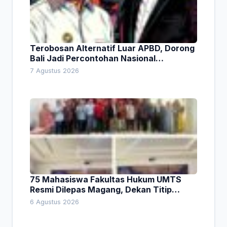
Terobosan Alternatif Luar APBD, Dorong
Bali Jadi Percontohan Nasional
Pembiayaan Daerah
7 Agustus 2026
75 Mahasiswa Fakultas Hukum UMTS
Resmi Dilepas Magang, Dekan Titip
Empat Pesan Penting
6 Agustus 2026