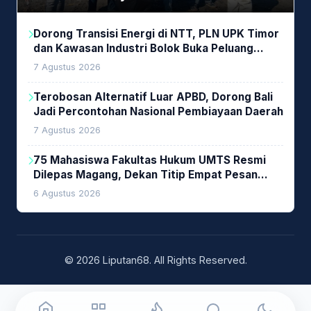
Lingkungan
Dorong Transisi Energi di NTT, PLN UPK Timor
dan Kawasan Industri Bolok Buka Peluang
Investasi Woodchip untuk Cofiring PLTU Bolok
7 Agustus 2026
Terobosan Alternatif Luar APBD, Dorong Bali
Jadi Percontohan Nasional Pembiayaan Daerah
7 Agustus 2026
75 Mahasiswa Fakultas Hukum UMTS Resmi
Dilepas Magang, Dekan Titip Empat Pesan
Penting
6 Agustus 2026
© 2026 Liputan68. All Rights Reserved.