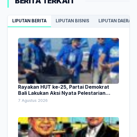
BERITA TERKAIT
LIPUTAN BERITA
LIPUTAN BISNIS
LIPUTAN DAERAH
Rayakan HUT ke-25, Partai Demokrat
Bali Lakukan Aksi Nyata Pelestarian
Lingkungan
7 Agustus 2026