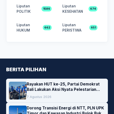
Liputan
Liputan
1586
674
POLITIK
KESEHATAN
Liputan
Liputan
662
651
HUKUM
PERISTIWA
BERITA PILIHAN
Rayakan HUT ke-25, Partai Demokrat
Bali Lakukan Aksi Nyata Pelestarian
Lingkungan
7 Agustus 2026
Dorong Transisi Energi di NTT, PLN UPK
Timor dan Kawasan Industri Bolok Buka