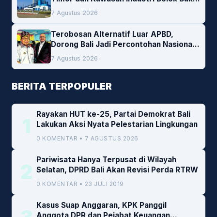
Peluang Investasi Woodchip untuk
7 Agustus 2026
Cofiring PLTU Bolok
Terobosan Alternatif Luar APBD,
Dorong Bali Jadi Percontohan Nasional
Pembiayaan Daerah
7 Agustus 2026
BERITA TERPOPULER
Rayakan HUT ke-25, Partai Demokrat Bali
1
Lakukan Aksi Nyata Pelestarian Lingkungan
0 KOMENTAR • 7 AGUSTUS 2026
Pariwisata Hanya Terpusat di Wilayah
2
Selatan, DPRD Bali Akan Revisi Perda RTRW
0 KOMENTAR • 23 JULI 2019
Kasus Suap Anggaran, KPK Panggil
Anggota DPR dan Pejabat Keuangan