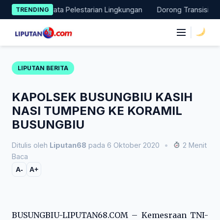
Skip
an Aksi Nyata Pelestarian Lingkungan
Dorong Transisi Energi 
TRENDING
to
content
|
LIPUTAN BERITA
KAPOLSEK BUSUNGBIU KASIH
NASI TUMPENG KE KORAMIL
BUSUNGBIU
Ditulis oleh
Liputan68
pada 6 Oktober 2020
•
2 Menit
Baca
A-
A+
BUSUNGBIU-LIPUTAN68.COM – Kemesraan TNI-