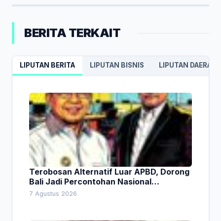
BERITA TERKAIT
LIPUTAN BERITA
LIPUTAN BISNIS
LIPUTAN DAERAH
Terobosan Alternatif Luar APBD, Dorong
Bali Jadi Percontohan Nasional
Pembiayaan Daerah
7 Agustus 2026