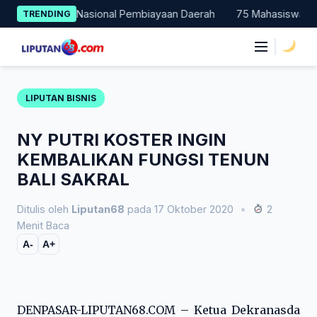
Skip
rcontohan Nasional Pembiayaan Daerah
75 Mahasiswa Fakultas 
TRENDING
to
content
|
LIPUTAN BISNIS
NY PUTRI KOSTER INGIN
KEMBALIKAN FUNGSI TENUN
BALI SAKRAL
Ditulis oleh
Liputan68
pada 17 Oktober 2020
•
2
Menit Baca
A-
A+
DENPASAR-LIPUTAN68.COM – Ketua Dekranasda