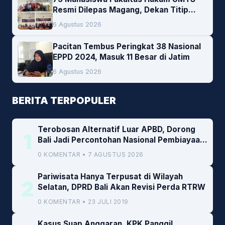
Resmi Dilepas Magang, Dekan Titip
Empat Pesan Penting
6 Agustus 2026
Pacitan Tembus Peringkat 38 Nasional
EPPD 2024, Masuk 11 Besar di Jatim
6 Agustus 2026
BERITA TERPOPULER
Terobosan Alternatif Luar APBD, Dorong
1
Bali Jadi Percontohan Nasional Pembiayaan
Daerah
0 KOMENTAR • 7 AGUSTUS 2026
Pariwisata Hanya Terpusat di Wilayah
2
Selatan, DPRD Bali Akan Revisi Perda RTRW
0 KOMENTAR • 23 JULI 2019
Kasus Suap Anggaran, KPK Panggil