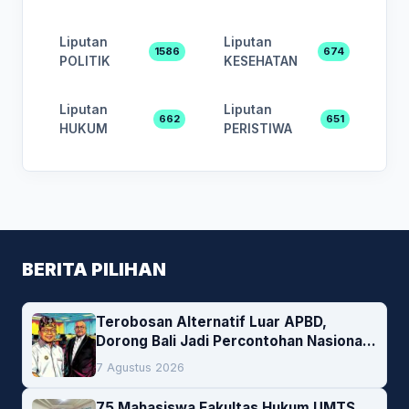
Liputan
Liputan
1586
674
POLITIK
KESEHATAN
Liputan
Liputan
662
651
HUKUM
PERISTIWA
BERITA PILIHAN
Terobosan Alternatif Luar APBD,
Dorong Bali Jadi Percontohan Nasional
Pembiayaan Daerah
7 Agustus 2026
75 Mahasiswa Fakultas Hukum UMTS