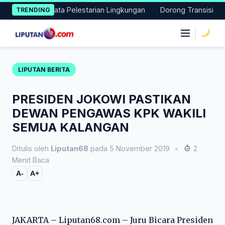
Skip
an Aksi Nyata Pelestarian Lingkungan
Dorong Transisi Energi 
TRENDING
to
content
|
LIPUTAN BERITA
PRESIDEN JOKOWI PASTIKAN
DEWAN PENGAWAS KPK WAKILI
SEMUA KALANGAN
Ditulis oleh
Liputan68
pada 5 November 2019
•
2
Menit Baca
A-
A+
JAKARTA – Liputan68.com – Juru Bicara Presiden