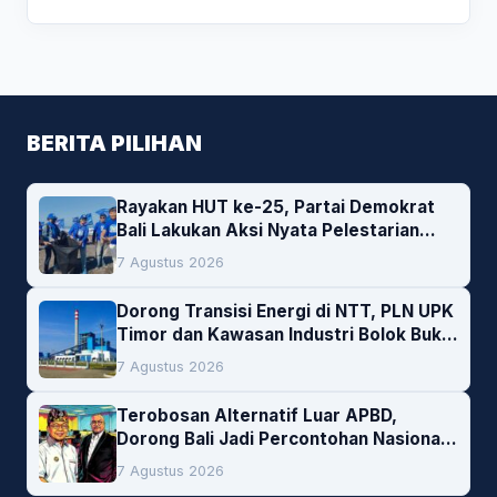
BERITA PILIHAN
Rayakan HUT ke-25, Partai Demokrat
Bali Lakukan Aksi Nyata Pelestarian
Lingkungan
7 Agustus 2026
Dorong Transisi Energi di NTT, PLN UPK
Timor dan Kawasan Industri Bolok Buka
Peluang Investasi Woodchip untuk
7 Agustus 2026
Cofiring PLTU Bolok
Terobosan Alternatif Luar APBD,
Dorong Bali Jadi Percontohan Nasional
Pembiayaan Daerah
7 Agustus 2026