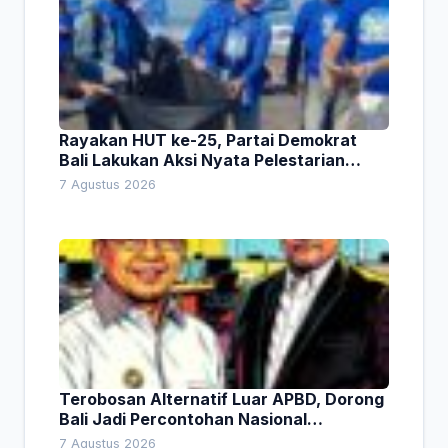
Rayakan HUT ke-25, Partai Demokrat
Bali Lakukan Aksi Nyata Pelestarian
Lingkungan
7 Agustus 2026
Terobosan Alternatif Luar APBD, Dorong
Bali Jadi Percontohan Nasional
Pembiayaan Daerah
7 Agustus 2026