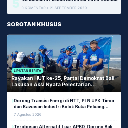
5
0 KOMENTAR • 21 SEPTEMBER 2020
SOROTAN KHUSUS
LIPUTAN BERITA
Rayakan HUT ke-25, Partai Demokrat Bali
Lakukan Aksi Nyata Pelestarian
Lingkungan
Dorong Transisi Energi di NTT, PLN UPK Timor
dan Kawasan Industri Bolok Buka Peluang
Investasi Woodchip untuk Cofiring PLTU Bolok
7 Agustus 2026
Terobosan Alternatif Luar APBD, Dorong Bali