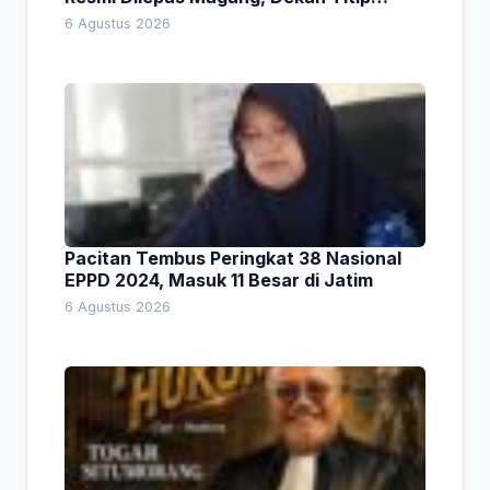
Empat Pesan Penting
6 Agustus 2026
Pacitan Tembus Peringkat 38 Nasional
EPPD 2024, Masuk 11 Besar di Jatim
6 Agustus 2026