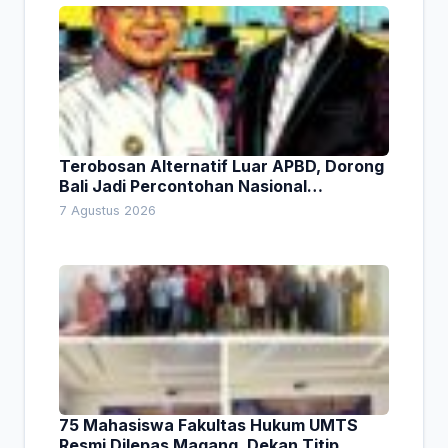
Terobosan Alternatif Luar APBD, Dorong
Bali Jadi Percontohan Nasional
Pembiayaan Daerah
7 Agustus 2026
75 Mahasiswa Fakultas Hukum UMTS
Resmi Dilepas Magang, Dekan Titip