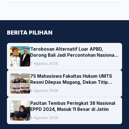
BERITA PILIHAN
Terobosan Alternatif Luar APBD,
Dorong Bali Jadi Percontohan Nasional
Pembiayaan Daerah
7 Agustus 2026
75 Mahasiswa Fakultas Hukum UMTS
Resmi Dilepas Magang, Dekan Titip
Empat Pesan Penting
6 Agustus 2026
Pacitan Tembus Peringkat 38 Nasional
EPPD 2024, Masuk 11 Besar di Jatim
6 Agustus 2026