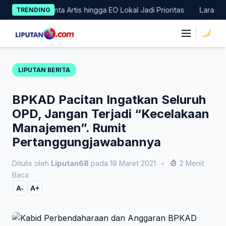
Skip
PRD Minta Artis hingga EO Lokal Jadi Prioritas
Larangan Mem
TRENDING
to
content
|
LIPUTAN BERITA
BPKAD Pacitan Ingatkan Seluruh
OPD, Jangan Terjadi “Kecelakaan
Manajemen”. Rumit
Pertanggungjawabannya
Ditulis oleh
Liputan68
pada 18 Maret 2021
•
2 Menit
Baca
A-
A+