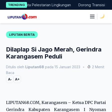
Skip
an Aksi Nyata Pelestarian Lingkungan
Dorong Transisi Energi 
TRENDING
to
content
|
LIPUTAN BERITA
Dilaplap Si Jago Merah, Gerindra
Karangasem Peduli
Ditulis oleh
Liputan68
pada 15 Januari 2023
•
2 Menit
Baca
A-
A+
LIPUTAN68.COM, Karangasem – Ketua DPC Partai
Gerindra Kabupaten Karangasem I Nyoman