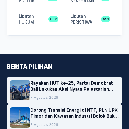
POLITIK
KESEHATAN
Liputan
Liputan
662
651
HUKUM
PERISTIWA
BERITA PILIHAN
Rayakan HUT ke-25, Partai Demokrat
Bali Lakukan Aksi Nyata Pelestarian
Lingkungan
7 Agustus 2026
Dorong Transisi Energi di NTT, PLN UPK
Timor dan Kawasan Industri Bolok Buka
Peluang Investasi Woodchip untuk
7 Agustus 2026
Cofiring PLTU Bolok