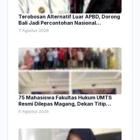
Terobosan Alternatif Luar APBD, Dorong
Bali Jadi Percontohan Nasional
Pembiayaan Daerah
7 Agustus 2026
75 Mahasiswa Fakultas Hukum UMTS
Resmi Dilepas Magang, Dekan Titip
Empat Pesan Penting
6 Agustus 2026