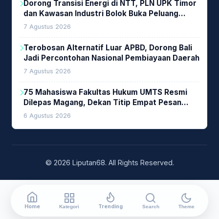
Dorong Transisi Energi di NTT, PLN UPK Timor
dan Kawasan Industri Bolok Buka Peluang
Investasi Woodchip untuk Cofiring PLTU Bolok
7 Agustus 2026
Terobosan Alternatif Luar APBD, Dorong Bali
Jadi Percontohan Nasional Pembiayaan Daerah
7 Agustus 2026
75 Mahasiswa Fakultas Hukum UMTS Resmi
Dilepas Magang, Dekan Titip Empat Pesan
Penting
6 Agustus 2026
© 2026 Liputan68. All Rights Reserved.
Home
Trending
Kategori
Search
Theme