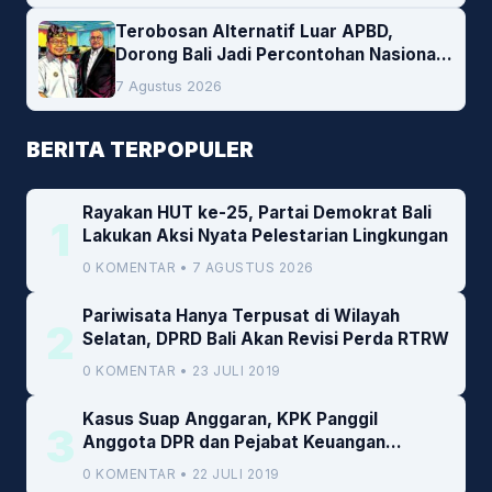
Terobosan Alternatif Luar APBD,
Dorong Bali Jadi Percontohan Nasional
Pembiayaan Daerah
7 Agustus 2026
BERITA TERPOPULER
Rayakan HUT ke-25, Partai Demokrat Bali
1
Lakukan Aksi Nyata Pelestarian Lingkungan
0 KOMENTAR • 7 AGUSTUS 2026
Pariwisata Hanya Terpusat di Wilayah
2
Selatan, DPRD Bali Akan Revisi Perda RTRW
0 KOMENTAR • 23 JULI 2019
Kasus Suap Anggaran, KPK Panggil
3
Anggota DPR dan Pejabat Keuangan
Kemenkeu
0 KOMENTAR • 22 JULI 2019