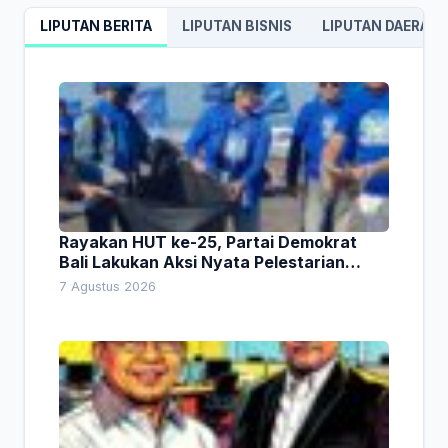
LIPUTAN BERITA
LIPUTAN BISNIS
LIPUTAN DAERAH
Rayakan HUT ke-25, Partai Demokrat
Bali Lakukan Aksi Nyata Pelestarian
Lingkungan
7 Agustus 2026