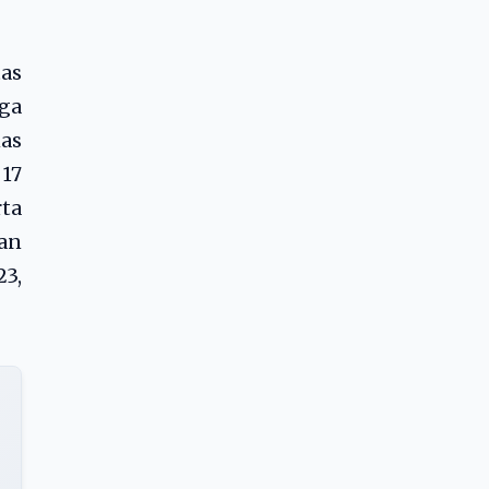
as
uga
nas
17
ta
uan
23,