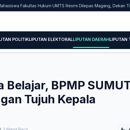
wa Fakultas Hukum UMTS Resmi Dilepas Magang, Dekan Titip Emp
PUTAN POLITIK
LIPUTAN ELEKTORAL
LIPUTAN DAERAH
LIPUTAN
a Belajar, BPMP SUMU
gan Tujuh Kepala
2 Menit Baca
A-