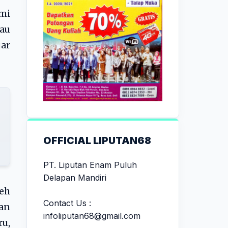
mi
au
jar
OFFICIAL LIPUTAN68
PT. Liputan Enam Puluh
Delapan Mandiri
eh
Contact Us :
an
infoliputan68@gmail.com
u,