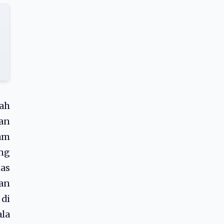
ah
an
am
ng
nas
uan
 di
ala