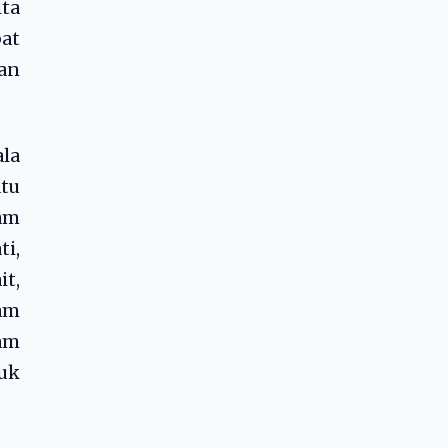
ita
at
an
la
atu
lam
ti,
it,
lam
am
uk