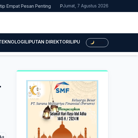
at Pesan Penting
Pacitan Tembus Peringkat 38 Nasional EPPD 
Jumat, 7 Agustus 2026
 TEKNOLOGI
LIPUTAN DIREKTORI
LIPUTAN HUKUM
LIPUTAN BIS
Dark
T
A+