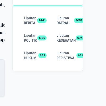
ah,
Liputan
Liputan
7441
5057
BERITA
DAERAH
aik
si
Liputan
Liputan
1586
674
ap
POLITIK
KESEHATAN
Liputan
Liputan
662
651
HUKUM
PERISTIWA