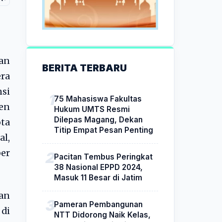
an
BERITA TERBARU
ra
si
75 Mahasiswa Fakultas
en
Hukum UMTS Resmi
Dilepas Magang, Dekan
ta
Titip Empat Pesan Penting
l,
ber
Pacitan Tembus Peringkat
38 Nasional EPPD 2024,
Masuk 11 Besar di Jatim
an
Pameran Pembangunan
 di
NTT Didorong Naik Kelas,