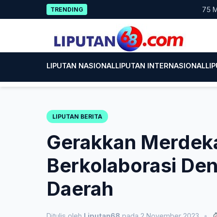
Skip
75 Mahasis
TRENDING
to
content
LIPUTAN NASIONAL
LIPUTAN INTERNASIONAL
LI
LIPUTAN BERITA
Gerakkan Merdek
Berkolaborasi Den
Daerah
Ditulis oleh
Liputan68
pada 2 November 2023
•