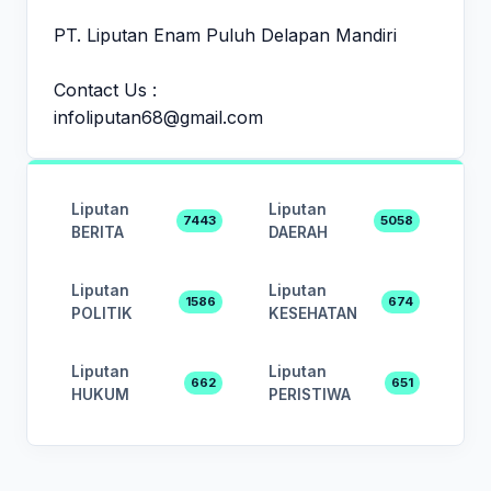
PT. Liputan Enam Puluh Delapan Mandiri
Contact Us :
infoliputan68@gmail.com
Liputan
Liputan
7443
5058
BERITA
DAERAH
Liputan
Liputan
1586
674
POLITIK
KESEHATAN
Liputan
Liputan
662
651
HUKUM
PERISTIWA