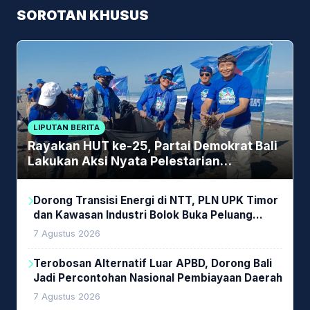
SOROTAN KHUSUS
LIPUTAN BERITA
Rayakan HUT ke-25, Partai Demokrat Bali
Lakukan Aksi Nyata Pelestarian
Lingkungan
Dorong Transisi Energi di NTT, PLN UPK Timor
dan Kawasan Industri Bolok Buka Peluang
Investasi Woodchip untuk Cofiring PLTU Bolok
7 Agustus 2026
Terobosan Alternatif Luar APBD, Dorong Bali
Jadi Percontohan Nasional Pembiayaan Daerah
7 Agustus 2026