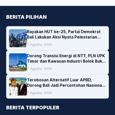
BERITA PILIHAN
Rayakan HUT ke-25, Partai Demokrat
Bali Lakukan Aksi Nyata Pelestarian
Lingkungan
7 Agustus 2026
Dorong Transisi Energi di NTT, PLN UPK
Timor dan Kawasan Industri Bolok Buka
Peluang Investasi Woodchip untuk
7 Agustus 2026
Cofiring PLTU Bolok
Terobosan Alternatif Luar APBD,
Dorong Bali Jadi Percontohan Nasional
Pembiayaan Daerah
7 Agustus 2026
BERITA TERPOPULER