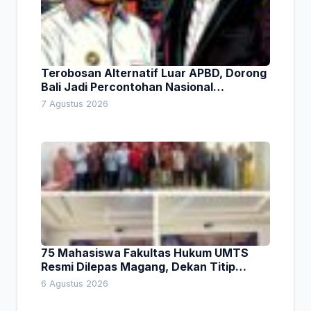
Terobosan Alternatif Luar APBD, Dorong
Bali Jadi Percontohan Nasional
Pembiayaan Daerah
7 Agustus 2026
75 Mahasiswa Fakultas Hukum UMTS
Resmi Dilepas Magang, Dekan Titip
Empat Pesan Penting
6 Agustus 2026