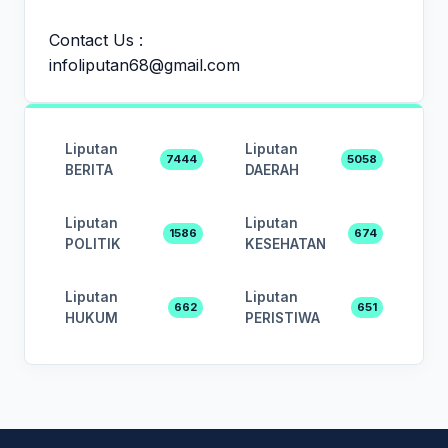
Contact Us :
infoliputan68@gmail.com
Liputan
Liputan
7444
5058
BERITA
DAERAH
Liputan
Liputan
1586
674
POLITIK
KESEHATAN
Liputan
Liputan
662
651
HUKUM
PERISTIWA