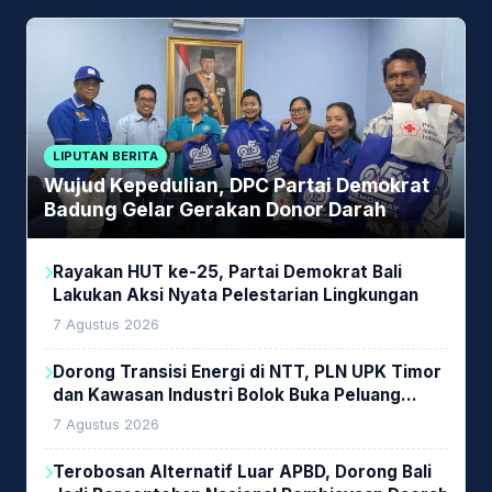
LIPUTAN BERITA
Wujud Kepedulian, DPC Partai Demokrat
Badung Gelar Gerakan Donor Darah
Rayakan HUT ke-25, Partai Demokrat Bali
Lakukan Aksi Nyata Pelestarian Lingkungan
7 Agustus 2026
Dorong Transisi Energi di NTT, PLN UPK Timor
dan Kawasan Industri Bolok Buka Peluang
Investasi Woodchip untuk Cofiring PLTU Bolok
7 Agustus 2026
Terobosan Alternatif Luar APBD, Dorong Bali