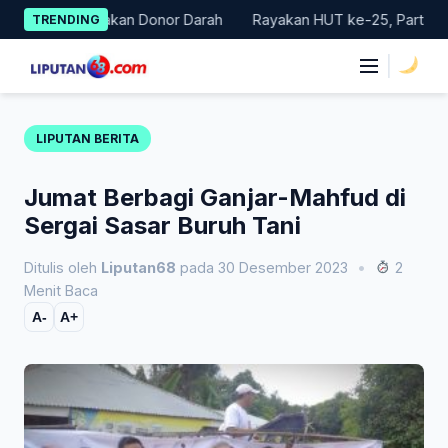
Skip
elar Gerakan Donor Darah
Rayakan HUT ke-25, Partai Demokrat
TRENDING
to
content
|
LIPUTAN BERITA
Jumat Berbagi Ganjar-Mahfud di
Sergai Sasar Buruh Tani
Ditulis oleh
Liputan68
pada 30 Desember 2023
•
2
Menit Baca
A-
A+