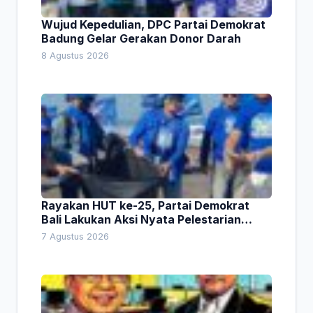
Wujud Kepedulian, DPC Partai Demokrat
Badung Gelar Gerakan Donor Darah
8 Agustus 2026
Rayakan HUT ke-25, Partai Demokrat
Bali Lakukan Aksi Nyata Pelestarian
Lingkungan
7 Agustus 2026