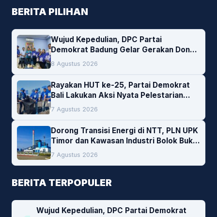
BERITA PILIHAN
Wujud Kepedulian, DPC Partai
Demokrat Badung Gelar Gerakan Donor
Darah
8 Agustus 2026
Rayakan HUT ke-25, Partai Demokrat
Bali Lakukan Aksi Nyata Pelestarian
Lingkungan
7 Agustus 2026
Dorong Transisi Energi di NTT, PLN UPK
Timor dan Kawasan Industri Bolok Buka
Peluang Investasi Woodchip untuk
7 Agustus 2026
Cofiring PLTU Bolok
BERITA TERPOPULER
Wujud Kepedulian, DPC Partai Demokrat