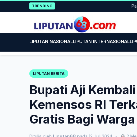
Skip
Pacitan 
TRENDING
to
content
LIPUTAN NASIONAL
LIPUTAN INTERNASIONAL
LI
LIPUTAN BERITA
Bupati Aji Kembal
Kemensos RI Terka
Gratis Bagi Warg
Ditulis oleh
Liputan68
pada 12 Juli 2024
•
2 Men