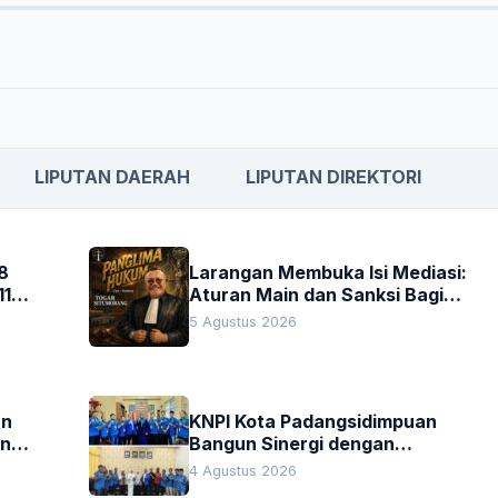
LIPUTAN DAERAH
LIPUTAN DIREKTORI
8
Larangan Membuka Isi Mediasi:
11
Aturan Main dan Sanksi Bagi
Penegak Hukum
5 Agustus 2026
an
KNPI Kota Padangsidimpuan
an
Bangun Sinergi dengan
Pengadilan Negeri dan DPRD
4 Agustus 2026