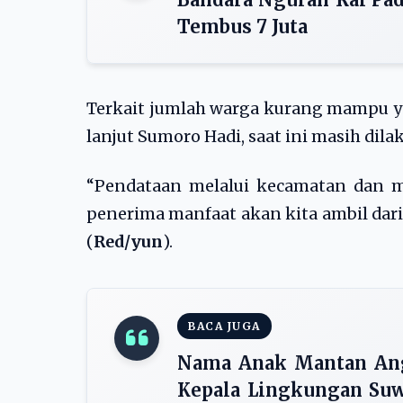
Tembus 7 Juta
Terkait jumlah warga kurang mampu ya
lanjut Sumoro Hadi, saat ini masih dil
“Pendataan melalui kecamatan dan m
penerima manfaat akan kita ambil dari d
(
Red/yun
).
BACA JUGA
Nama Anak Mantan An
Kepala Lingkungan Suw