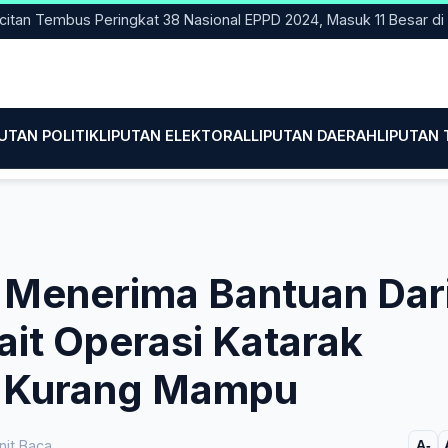
Tembus Peringkat 38 Nasional EPPD 2024, Masuk 11 Besar di Jatim
PUTAN POLITIK
LIPUTAN ELEKTORAL
LIPUTAN DAERAH
LIPUTAN
i Menerima Bantuan Dar
it Operasi Katarak
a Kurang Mampu
it Baca
A-