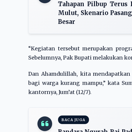
Tahapan Pilbup Terus 
Mulut, Skenario Pasan
Besar
“Kegiatan tersebut merupakan progra
Sebelumnya, Pak Bupati melakukan ko
Dan Ahamdulillah, kita mendapatkan 
bagi warga kurang mampu,” kata Sum
kantornya, Jum’at (12/7).
BACA JUGA
Bandara Ngurah Rai Pad