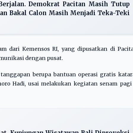
Berjalan. Demokrat Pacitan Masih Tutup
gan Bakal Calon Masih Menjadi Teka-Teki
m dari Kemensos RI, yang dipusatkan di Pacita
munikasi dengan pusat.
tanggapan berupa bantuan operasi gratis katar
oro Hadi, usai melakukan kegiatan senam pagi 
at, Kunjungan Wisatawan Bali Diproyeksi