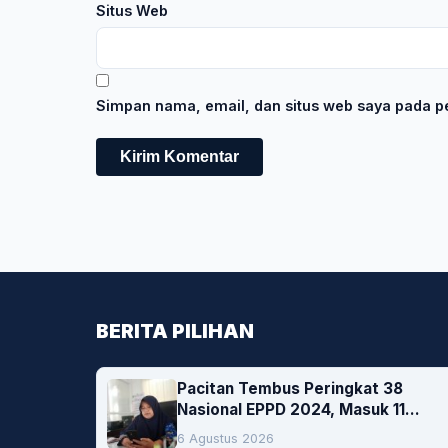
Situs Web
Simpan nama, email, dan situs web saya pada pe
BERITA PILIHAN
Pacitan Tembus Peringkat 38
Nasional EPPD 2024, Masuk 11
Besar di Jatim
6 Agustus 2026