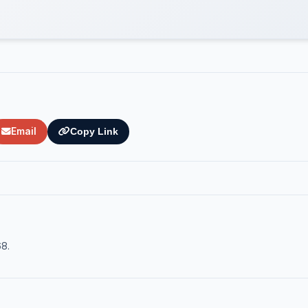
Email
Copy Link
68.