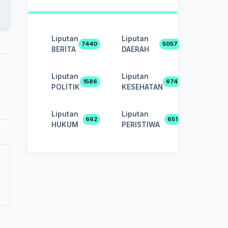
Liputan
Liputan
7440
5057
BERITA
DAERAH
Liputan
Liputan
1586
674
POLITIK
KESEHATAN
Liputan
Liputan
662
651
HUKUM
PERISTIWA