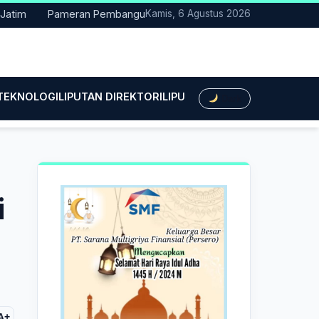
Pameran Pembangunan NTT Didorong Naik Kelas, DPRD Minta Art
Kamis, 6 Agustus 2026
 TEKNOLOGI
LIPUTAN DIREKTORI
LIPUTAN HUKUM
LIPUTAN BIS
Dark
i
A+