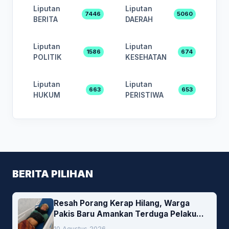
Liputan
Liputan
7446
5060
BERITA
DAERAH
Liputan
Liputan
1586
674
POLITIK
KESEHATAN
Liputan
Liputan
663
653
HUKUM
PERISTIWA
BERITA PILIHAN
Resah Porang Kerap Hilang, Warga
Pakis Baru Amankan Terduga Pelaku
Pencurian
10 Agustus 2026