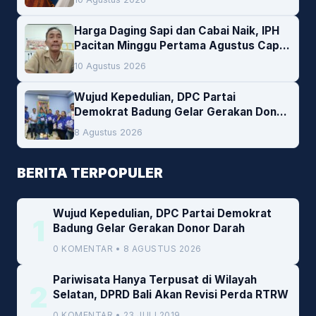
Harga Daging Sapi dan Cabai Naik, IPH
Pacitan Minggu Pertama Agustus Capai
1,66 Persen. Ini Penjelasan Kabag Ayub
10 Agustus 2026
Wujud Kepedulian, DPC Partai
Demokrat Badung Gelar Gerakan Donor
Darah
8 Agustus 2026
BERITA TERPOPULER
Wujud Kepedulian, DPC Partai Demokrat
1
Badung Gelar Gerakan Donor Darah
0 KOMENTAR • 8 AGUSTUS 2026
Pariwisata Hanya Terpusat di Wilayah
2
Selatan, DPRD Bali Akan Revisi Perda RTRW
0 KOMENTAR • 23 JULI 2019