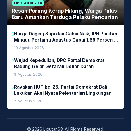
LIPUTAN BERITA
Resah Porang Kerap Hilang, Warga Pakis
Baru Amankan Terduga Pelaku Pencurian
Harga Daging Sapi dan Cabai Naik, IPH Pacitan
Minggu Pertama Agustus Capai 1,66 Persen.
Ini Penjelasan Kabag Ayub
10 Agustus 2026
Wujud Kepedulian, DPC Partai Demokrat
Badung Gelar Gerakan Donor Darah
8 Agustus 2026
Rayakan HUT ke-25, Partai Demokrat Bali
Lakukan Aksi Nyata Pelestarian Lingkungan
7 Agustus 2026
© 2026 Liputan68. All Rights Reserved.