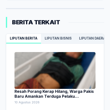
BERITA TERKAIT
LIPUTAN BERITA
LIPUTAN BISNIS
LIPUTAN DAERAH
Resah Porang Kerap Hilang, Warga Pakis
Baru Amankan Terduga Pelaku
Pencurian
10 Agustus 2026