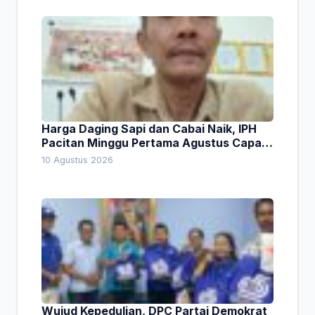
Harga Daging Sapi dan Cabai Naik, IPH
Pacitan Minggu Pertama Agustus Capai
1,66 Persen. Ini Penjelasan Kabag Ayub
10 Agustus 2026
Wujud Kepedulian, DPC Partai Demokrat