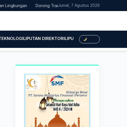
gkungan
Dorong Transisi Energi di NTT, PLN UPK Timor dan Kaw
Jumat, 7 Agustus 2026
 TEKNOLOGI
LIPUTAN DIREKTORI
LIPUTAN HUKUM
LIPUTAN BIS
Dark