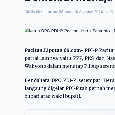
Ditulis oleh
Liputan68
pada 14 Agustus 2024
•
Pacitan,Liputan 68.com-
PDI-P Pacita
partai lainnya yaitu PPP, PKS dan N
Wahyono dalam menatap Pilbup serent
Bendahara DPC PDI-P setempat, Heru
langsung digelar, PDI-P tak pernah me
bupati atau wakil bupati.