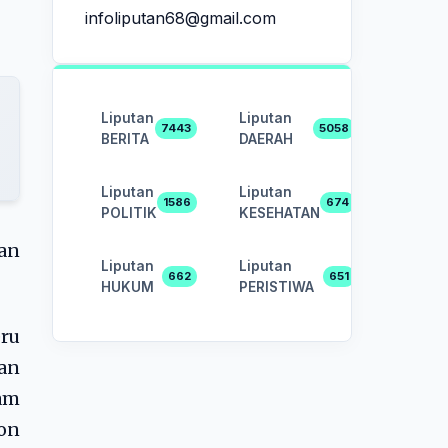
infoliputan68@gmail.com
Liputan
Liputan
7443
5058
BERITA
DAERAH
Liputan
Liputan
1586
674
POLITIK
KESEHATAN
an
Liputan
Liputan
662
651
HUKUM
PERISTIWA
ru
dan
iam
on