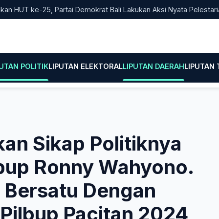
T ke-25, Partai Demokrat Bali Lakukan Aksi Nyata Pelestarian Lin
PUTAN POLITIK
LIPUTAN ELEKTORAL
LIPUTAN DAERAH
LIPUTAN
an Sikap Politiknya
up Ronny Wahyono.
 Bersatu Dengan
Pilbup Pacitan 2024