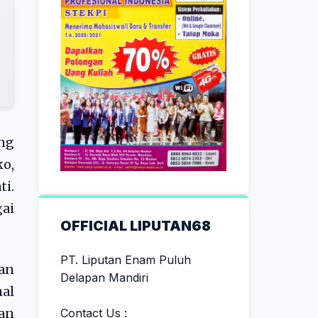
ng
ko,
i.
gai
OFFICIAL LIPUTAN68
PT. Liputan Enam Puluh
an
Delapan Mandiri
al
Contact Us :
an