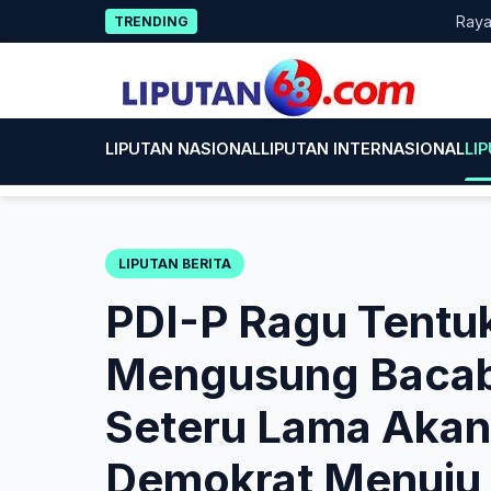
Skip
Rayakan HU
TRENDING
to
content
LIPUTAN NASIONAL
LIPUTAN INTERNASIONAL
LI
LIPUTAN BERITA
PDI-P Ragu Tentuk
Mengusung Bacab
Seteru Lama Akan
Demokrat Menuju 