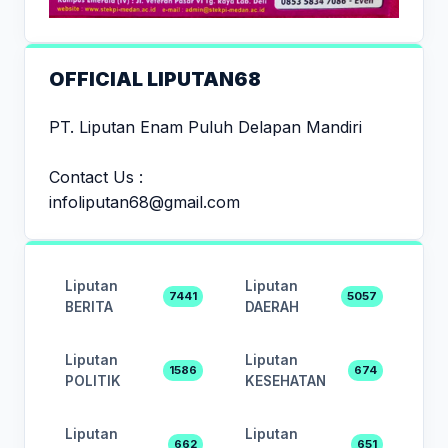
OFFICIAL LIPUTAN68
PT. Liputan Enam Puluh Delapan Mandiri
Contact Us :
infoliputan68@gmail.com
Liputan
Liputan
7441
5057
BERITA
DAERAH
Liputan
Liputan
1586
674
POLITIK
KESEHATAN
Liputan
Liputan
662
651