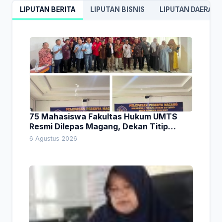
LIPUTAN BERITA
LIPUTAN BISNIS
LIPUTAN DAERAH
75 Mahasiswa Fakultas Hukum UMTS
Resmi Dilepas Magang, Dekan Titip
Empat Pesan Penting
6 Agustus 2026