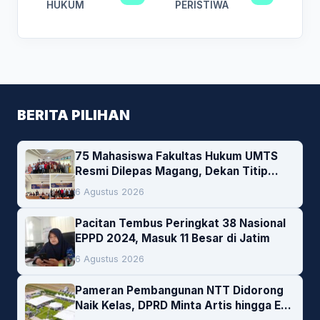
HUKUM
PERISTIWA
BERITA PILIHAN
75 Mahasiswa Fakultas Hukum UMTS
Resmi Dilepas Magang, Dekan Titip
Empat Pesan Penting
6 Agustus 2026
Pacitan Tembus Peringkat 38 Nasional
EPPD 2024, Masuk 11 Besar di Jatim
6 Agustus 2026
Pameran Pembangunan NTT Didorong
Naik Kelas, DPRD Minta Artis hingga EO