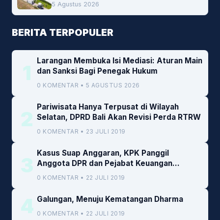
Lokal Jadi Prioritas
5 Agustus 2026
BERITA TERPOPULER
Larangan Membuka Isi Mediasi: Aturan Main
1
dan Sanksi Bagi Penegak Hukum
0 KOMENTAR • 5 AGUSTUS 2026
Pariwisata Hanya Terpusat di Wilayah
2
Selatan, DPRD Bali Akan Revisi Perda RTRW
0 KOMENTAR • 23 JULI 2019
Kasus Suap Anggaran, KPK Panggil
3
Anggota DPR dan Pejabat Keuangan
Kemenkeu
0 KOMENTAR • 22 JULI 2019
4
Galungan, Menuju Kematangan Dharma
0 KOMENTAR • 22 JULI 2019