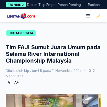
Skip
agang, Dekan Titip Empat Pesan Penting
Pacitan Tembus Per
TRENDING
to
content
|
LIPUTAN BERITA
Tim FAJI Sumut Juara Umum pada
Selama River International
Championship Malaysia
Ditulis oleh
Liputan68
pada 11 November 2024
•
2
Menit Baca
A-
A+