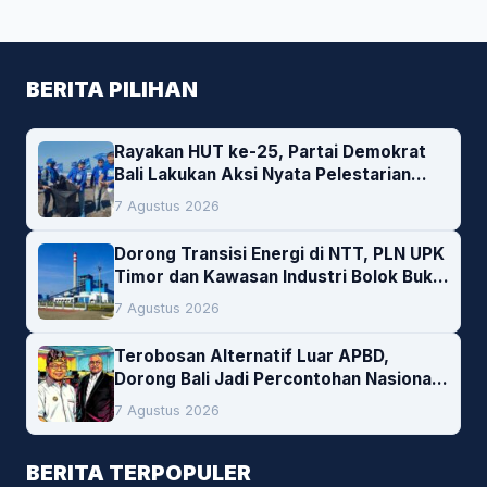
BERITA PILIHAN
Rayakan HUT ke-25, Partai Demokrat
Bali Lakukan Aksi Nyata Pelestarian
Lingkungan
7 Agustus 2026
Dorong Transisi Energi di NTT, PLN UPK
Timor dan Kawasan Industri Bolok Buka
Peluang Investasi Woodchip untuk
7 Agustus 2026
Cofiring PLTU Bolok
Terobosan Alternatif Luar APBD,
Dorong Bali Jadi Percontohan Nasional
Pembiayaan Daerah
7 Agustus 2026
BERITA TERPOPULER