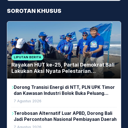
SOROTAN KHUSUS
LIPUTAN BERITA
Rayakan HUT ke-25, Partai Demokrat Bali
Lakukan Aksi Nyata Pelestarian
Lingkungan
Dorong Transisi Energi di NTT, PLN UPK Timor
dan Kawasan Industri Bolok Buka Peluang
Investasi Woodchip untuk Cofiring PLTU Bolok
7 Agustus 2026
Terobosan Alternatif Luar APBD, Dorong Bali
Jadi Percontohan Nasional Pembiayaan Daerah
7 Agustus 2026