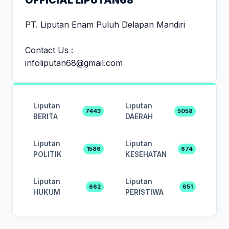
PT. Liputan Enam Puluh Delapan Mandiri
Contact Us :
infoliputan68@gmail.com
Liputan
Liputan
7443
5058
BERITA
DAERAH
Liputan
Liputan
1586
674
POLITIK
KESEHATAN
Liputan
Liputan
662
651
HUKUM
PERISTIWA