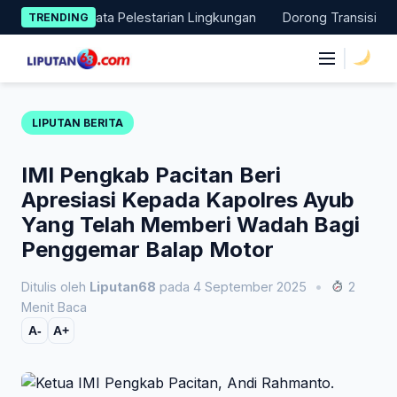
Skip
n Aksi Nyata Pelestarian Lingkungan
Dorong Transisi Energi d
TRENDING
to
content
|
LIPUTAN BERITA
IMI Pengkab Pacitan Beri
Apresiasi Kepada Kapolres Ayub
Yang Telah Memberi Wadah Bagi
Penggemar Balap Motor
Ditulis oleh
Liputan68
pada 4 September 2025
•
2
Menit Baca
A-
A+