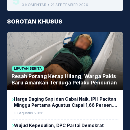
5
0 KOMENTAR • 21 SEPTEMBER 2020
SOROTAN KHUSUS
LIPUTAN BERITA
Resah Porang Kerap Hilang, Warga Pakis
Baru Amankan Terduga Pelaku Pencurian
Harga Daging Sapi dan Cabai Naik, IPH Pacitan
Minggu Pertama Agustus Capai 1,66 Persen.
Ini Penjelasan Kabag Ayub
10 Agustus 2026
Wujud Kepedulian, DPC Partai Demokrat