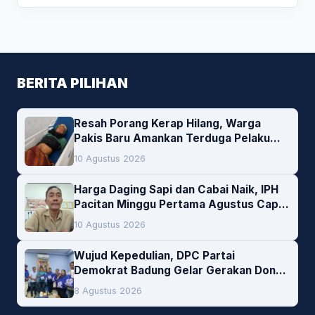
BERITA PILIHAN
Resah Porang Kerap Hilang, Warga
Pakis Baru Amankan Terduga Pelaku
Pencurian
10 Agustus 2026
Harga Daging Sapi dan Cabai Naik, IPH
Pacitan Minggu Pertama Agustus Capai
1,66 Persen. Ini Penjelasan Kabag Ayub
10 Agustus 2026
Wujud Kepedulian, DPC Partai
Demokrat Badung Gelar Gerakan Donor
Darah
8 Agustus 2026