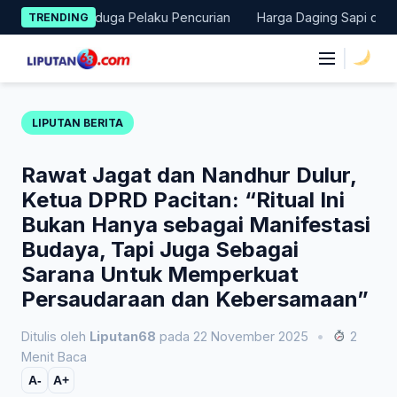
Skip
ankan Terduga Pelaku Pencurian
Harga Daging Sapi dan Cabai 
TRENDING
to
content
|
LIPUTAN BERITA
Rawat Jagat dan Nandhur Dulur,
Ketua DPRD Pacitan: “Ritual Ini
Bukan Hanya sebagai Manifestasi
Budaya, Tapi Juga Sebagai
Sarana Untuk Memperkuat
Persaudaraan dan Kebersamaan”
Ditulis oleh
Liputan68
pada 22 November 2025
•
2
Menit Baca
A-
A+