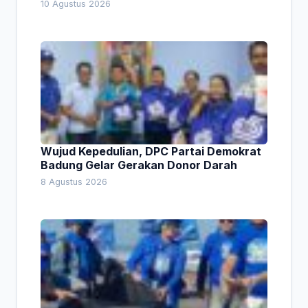
1,66 Persen. Ini Penjelasan Kabag Ayub
10 Agustus 2026
Wujud Kepedulian, DPC Partai Demokrat
Badung Gelar Gerakan Donor Darah
8 Agustus 2026