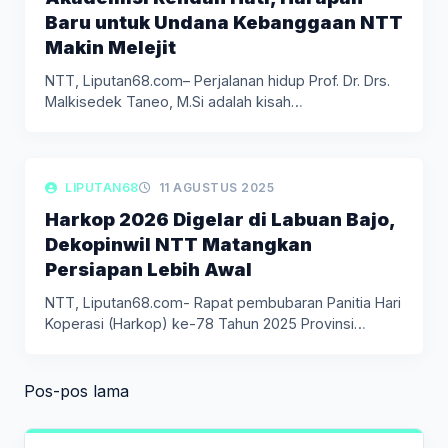
Baru untuk Undana Kebanggaan NTT
Makin Melejit
NTT, Liputan68.com– Perjalanan hidup Prof. Dr. Drs.
Malkisedek Taneo, M.Si adalah kisah…
LIPUTAN DAERAH
LIPUTAN68
11 AGUSTUS 2025
Harkop 2026 Digelar di Labuan Bajo,
Dekopinwil NTT Matangkan
Persiapan Lebih Awal
NTT, Liputan68.com- Rapat pembubaran Panitia Hari
Koperasi (Harkop) ke-78 Tahun 2025 Provinsi…
Navigasi
Pos-pos lama
pos