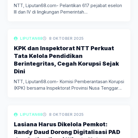
NTT, Liputan68.com- Pelantikan 617 pejabat eselon
III dan IV di lingkungan Pemerintah…
LIPUTAN DAERAH
LIPUTAN68
8 OKTOBER 2025
KPK dan Inspektorat NTT Perkuat
Tata Kelola Pendidikan
Berintegritas, Cegah Korupsi Sejak
Dini
NTT, Liputan68.com- Komisi Pemberantasan Korupsi
(KPK) bersama Inspektorat Provinsi Nusa Tenggara
Timur…
LIPUTAN DAERAH
LIPUTAN68
8 OKTOBER 2025
Lasiana Harus Dikelola Pemkot:
Randy Daud Dorong Digitalisasi PAD