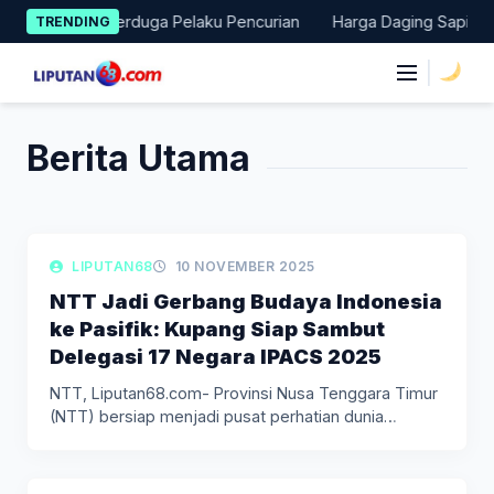
Skip
 Amankan Terduga Pelaku Pencurian
Harga Daging Sapi dan Cab
TRENDING
to
content
|
Berita Utama
LIPUTAN DAERAH
LIPUTAN68
10 NOVEMBER 2025
NTT Jadi Gerbang Budaya Indonesia
ke Pasifik: Kupang Siap Sambut
Delegasi 17 Negara IPACS 2025
NTT, Liputan68.com- Provinsi Nusa Tenggara Timur
(NTT) bersiap menjadi pusat perhatian dunia…