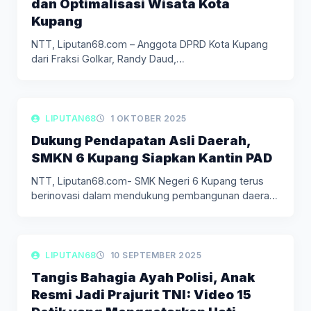
dan Optimalisasi Wisata Kota
Kupang
NTT, Liputan68.com – Anggota DPRD Kota Kupang
dari Fraksi Golkar, Randy Daud,…
LIPUTAN DAERAH
LIPUTAN68
1 OKTOBER 2025
Dukung Pendapatan Asli Daerah,
SMKN 6 Kupang Siapkan Kantin PAD
NTT, Liputan68.com- SMK Negeri 6 Kupang terus
berinovasi dalam mendukung pembangunan daerah.
…
LIPUTAN DAERAH
LIPUTAN68
10 SEPTEMBER 2025
Tangis Bahagia Ayah Polisi, Anak
Resmi Jadi Prajurit TNI: Video 15