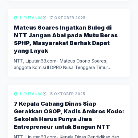
LIPUTAN DAERAH
LIPUTAN68
17 OKTOBER 2025
Mateus Soares Ingatkan Bulog di
NTT Jangan Abai pada Mutu Beras
SPHP, Masyarakat Berhak Dapat
yang Layak
NTT, Liputan68.com- Mateus Osorio Soares,
anggota Komisi II DPRD Nusa Tenggara Timur…
LIPUTAN DAERAH
LIPUTAN68
15 OKTOBER 2025
7 Kepala Cabang Dinas Siap
Gerakkan OSOP, Kadis Ambros Kodo:
Sekolah Harus Punya Jiwa
Entrepreneur untuk Bangun NTT
NTT, Liputan68.com- Kepala Dinas Pendidikan dan