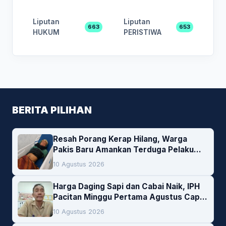
Liputan
Liputan
663
653
HUKUM
PERISTIWA
BERITA PILIHAN
Resah Porang Kerap Hilang, Warga
Pakis Baru Amankan Terduga Pelaku
Pencurian
10 Agustus 2026
Harga Daging Sapi dan Cabai Naik, IPH
Pacitan Minggu Pertama Agustus Capai
1,66 Persen. Ini Penjelasan Kabag Ayub
10 Agustus 2026