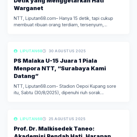
Detik yang Menggetarkan Hati
Warganet
NTT, Liputan68.com– Hanya 15 detik, tapi cukup
membuat ribuan orang terdiam, tersenyum,…
LIPUTAN DAERAH
LIPUTAN68
30 AGUSTUS 2025
PS Malaka U-15 Juara 1 Piala
Menpora NTT, “Surabaya Kami
Datang”
NTT, Liputan68.com- Stadion Oepoi Kupang sore
itu, Sabtu (30/8/2025), dipenuhi riuh sorak…
LIPUTAN DAERAH
LIPUTAN68
25 AGUSTUS 2025
Prof. Dr. Malkisedek Taneo:
Akademisi Rendah Hati, Harapan