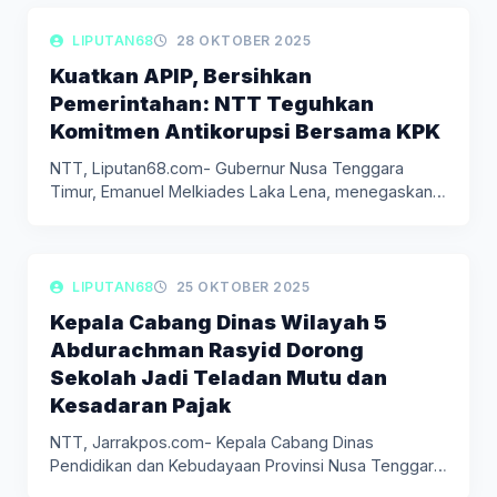
LIPUTAN DAERAH
LIPUTAN68
28 OKTOBER 2025
Kuatkan APIP, Bersihkan
Pemerintahan: NTT Teguhkan
Komitmen Antikorupsi Bersama KPK
NTT, Liputan68.com- Gubernur Nusa Tenggara
Timur, Emanuel Melkiades Laka Lena, menegaskan
pentingnya…
LIPUTAN DAERAH
LIPUTAN68
25 OKTOBER 2025
Kepala Cabang Dinas Wilayah 5
Abdurachman Rasyid Dorong
Sekolah Jadi Teladan Mutu dan
Kesadaran Pajak
NTT, Jarrakpos.com- Kepala Cabang Dinas
Pendidikan dan Kebudayaan Provinsi Nusa Tenggara
Timur…