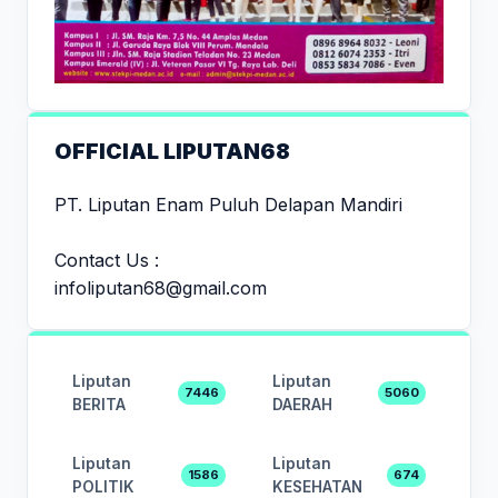
OFFICIAL LIPUTAN68
PT. Liputan Enam Puluh Delapan Mandiri
Contact Us :
infoliputan68@gmail.com
Liputan
Liputan
7446
5060
BERITA
DAERAH
Liputan
Liputan
1586
674
POLITIK
KESEHATAN