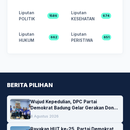
Liputan
Liputan
1586
674
POLITIK
KESEHATAN
Liputan
Liputan
662
651
HUKUM
PERISTIWA
BERITA PILIHAN
Wujud Kepedulian, DPC Partai
Demokrat Badung Gelar Gerakan Donor
Darah
8 Agustus 2026
Rayakan HUT ke-25, Partai Demokrat