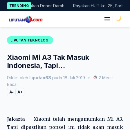
Skip
Gelar Gerakan Donor Darah
Rayakan HUT ke-25, Partai Demokra
TRENDING
to
content
|
LIPUTAN TEKNOLOGI
Xiaomi Mi A3 Tak Masuk
Indonesia, Tapi…
Ditulis oleh
Liputan68
pada 18 Juli 2019
•
2 Menit
Baca
A-
A+
Jakarta
–
Xiaomi
telah mengumumkan
Mi A3
.
Tapi dipastikan ponsel ini tidak akan masuk