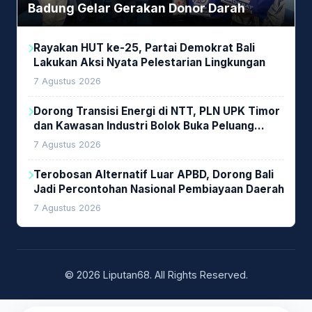
Badung Gelar Gerakan Donor Darah
Rayakan HUT ke-25, Partai Demokrat Bali
Lakukan Aksi Nyata Pelestarian Lingkungan
7 Agustus 2026
Dorong Transisi Energi di NTT, PLN UPK Timor
dan Kawasan Industri Bolok Buka Peluang
Investasi Woodchip untuk Cofiring PLTU Bolok
7 Agustus 2026
Terobosan Alternatif Luar APBD, Dorong Bali
Jadi Percontohan Nasional Pembiayaan Daerah
7 Agustus 2026
© 2026 Liputan68. All Rights Reserved.