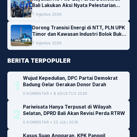
Bali Lakukan Aksi Nyata Pelestarian
Lingkungan
7 Agustus 2026
Dorong Transisi Energi di NTT, PLN UPK
Timor dan Kawasan Industri Bolok Buka
Peluang Investasi Woodchip untuk
7 Agustus 2026
Cofiring PLTU Bolok
BERITA TERPOPULER
Wujud Kepedulian, DPC Partai Demokrat
1
Badung Gelar Gerakan Donor Darah
0 KOMENTAR • 8 AGUSTUS 2026
Pariwisata Hanya Terpusat di Wilayah
2
Selatan, DPRD Bali Akan Revisi Perda RTRW
0 KOMENTAR • 23 JULI 2019
Kasus Suap Anggaran, KPK Panggil