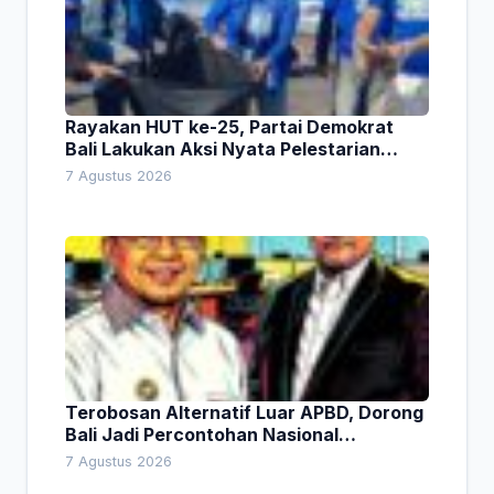
Rayakan HUT ke-25, Partai Demokrat
Bali Lakukan Aksi Nyata Pelestarian
Lingkungan
7 Agustus 2026
Terobosan Alternatif Luar APBD, Dorong
Bali Jadi Percontohan Nasional
Pembiayaan Daerah
7 Agustus 2026