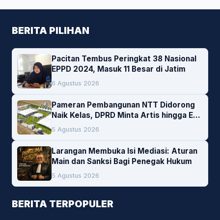
BERITA PILIHAN
Pacitan Tembus Peringkat 38 Nasional
EPPD 2024, Masuk 11 Besar di Jatim
6 Agustus 2026
Pameran Pembangunan NTT Didorong
Naik Kelas, DPRD Minta Artis hingga EO
Lokal Jadi Prioritas
5 Agustus 2026
Larangan Membuka Isi Mediasi: Aturan
Main dan Sanksi Bagi Penegak Hukum
5 Agustus 2026
BERITA TERPOPULER