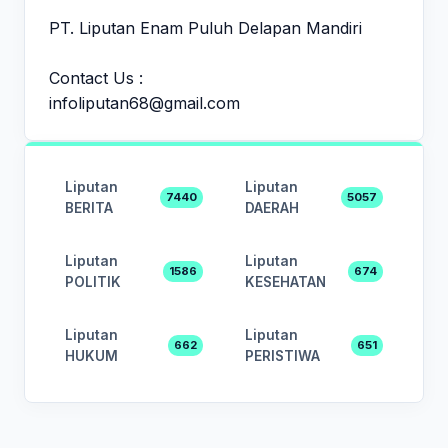
PT. Liputan Enam Puluh Delapan Mandiri
Contact Us :
infoliputan68@gmail.com
Liputan
Liputan
7440
5057
BERITA
DAERAH
Liputan
Liputan
1586
674
POLITIK
KESEHATAN
Liputan
Liputan
662
651
HUKUM
PERISTIWA