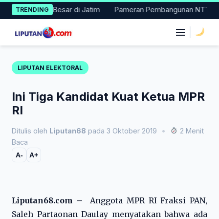
Skip
 Masuk 11 Besar di Jatim
Pameran Pembangunan NTT Didorong N
TRENDING
to
content
|
LIPUTAN ELEKTORAL
Ini Tiga Kandidat Kuat Ketua MPR
RI
Ditulis oleh
Liputan68
pada 3 Oktober 2019
•
2 Menit
Baca
A-
A+
Liputan68.com –
Anggota MPR RI Fraksi PAN,
Saleh Partaonan Daulay menyatakan bahwa ada