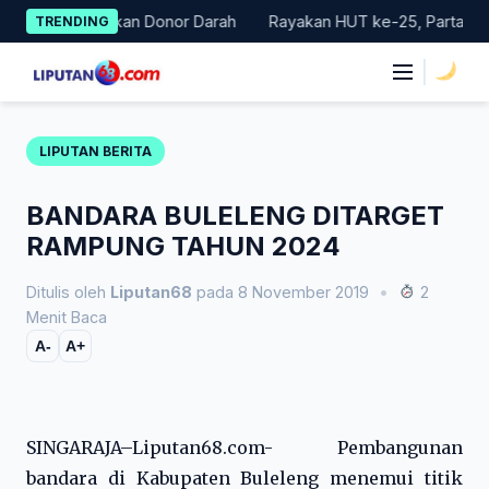
Skip
elar Gerakan Donor Darah
Rayakan HUT ke-25, Partai Demokrat 
TRENDING
to
content
|
LIPUTAN BERITA
BANDARA BULELENG DITARGET
RAMPUNG TAHUN 2024
Ditulis oleh
Liputan68
pada 8 November 2019
•
2
Menit Baca
A-
A+
SINGARAJA–Liputan68.com- Pembangunan
bandara di Kabupaten Buleleng menemui titik