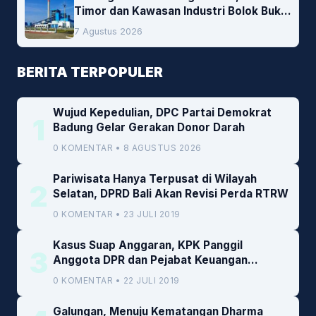
Timor dan Kawasan Industri Bolok Buka
Peluang Investasi Woodchip untuk
7 Agustus 2026
Cofiring PLTU Bolok
BERITA TERPOPULER
Wujud Kepedulian, DPC Partai Demokrat
1
Badung Gelar Gerakan Donor Darah
0 KOMENTAR • 8 AGUSTUS 2026
Pariwisata Hanya Terpusat di Wilayah
2
Selatan, DPRD Bali Akan Revisi Perda RTRW
0 KOMENTAR • 23 JULI 2019
Kasus Suap Anggaran, KPK Panggil
3
Anggota DPR dan Pejabat Keuangan
Kemenkeu
0 KOMENTAR • 22 JULI 2019
Galungan, Menuju Kematangan Dharma