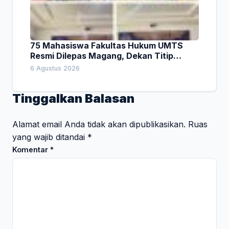
75 Mahasiswa Fakultas Hukum UMTS
Resmi Dilepas Magang, Dekan Titip
Empat Pesan Penting
6 Agustus 2026
Tinggalkan Balasan
Alamat email Anda tidak akan dipublikasikan.
Ruas
yang wajib ditandai
*
Komentar
*