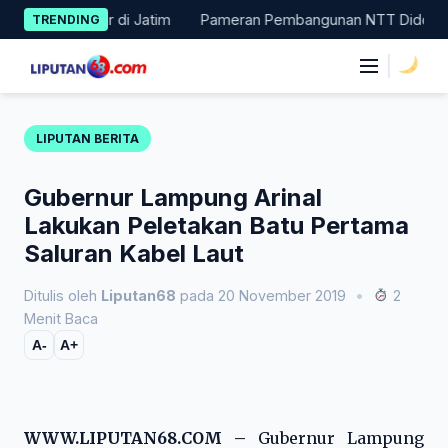
Skip
1 Besar di Jatim
Pameran Pembangunan NTT Didorong Naik Kelas
TRENDING
to
content
|
LIPUTAN BERITA
Gubernur Lampung Arinal
Lakukan Peletakan Batu Pertama
Saluran Kabel Laut
Ditulis oleh
Liputan68
pada 20 November 2019
•
2
Menit Baca
A-
A+
WWW.LIPUTAN68.COM –
Gubernur Lampung