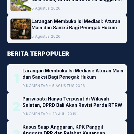
Lokal Jadi Prioritas
5 Agustus 2026
Larangan Membuka Isi Mediasi: Aturan
Main dan Sanksi Bagi Penegak Hukum
5 Agustus 2026
BERITA TERPOPULER
Larangan Membuka Isi Mediasi: Aturan Main
1
dan Sanksi Bagi Penegak Hukum
0 KOMENTAR • 5 AGUSTUS 2026
Pariwisata Hanya Terpusat di Wilayah
2
Selatan, DPRD Bali Akan Revisi Perda RTRW
0 KOMENTAR • 23 JULI 2019
Kasus Suap Anggaran, KPK Panggil
Anggota DPR dan Pejabat Keuangan