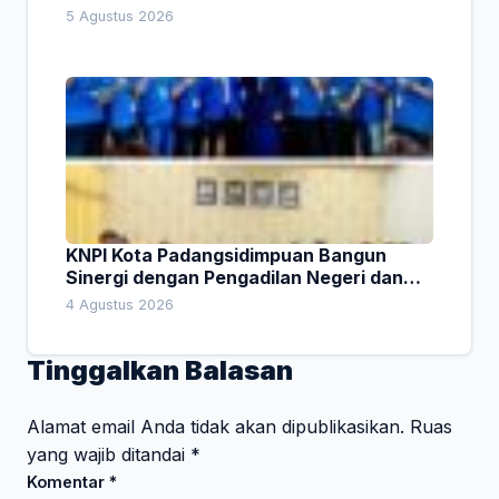
Indonesia
5 Agustus 2026
KNPI Kota Padangsidimpuan Bangun
Sinergi dengan Pengadilan Negeri dan
DPRD
4 Agustus 2026
Tinggalkan Balasan
Alamat email Anda tidak akan dipublikasikan.
Ruas
yang wajib ditandai
*
Komentar
*