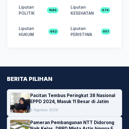
Liputan
Liputan
1586
674
POLITIK
KESEHATAN
Liputan
Liputan
662
651
HUKUM
PERISTIWA
BERITA PILIHAN
Pacitan Tembus Peringkat 38 Nasional
EPPD 2024, Masuk 11 Besar di Jatim
6 Agustus 2026
Pameran Pembangunan NTT Didorong
Naik Kelas, DPRD Minta Artis hingga EO