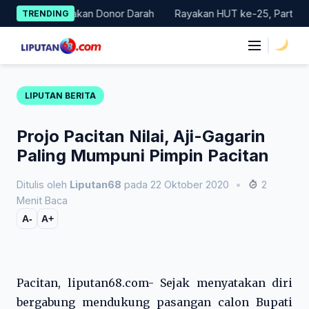
Skip
Gelar Gerakan Donor Darah
Rayakan HUT ke-25, Partai Demokra
TRENDING
to
content
|
LIPUTAN BERITA
Projo Pacitan Nilai, Aji-Gagarin
Paling Mumpuni Pimpin Pacitan
Ditulis oleh
Liputan68
pada 22 Oktober 2020
•
2
Menit Baca
A-
A+
Pacitan, liputan68.com- Sejak menyatakan diri
bergabung mendukung pasangan calon Bupati