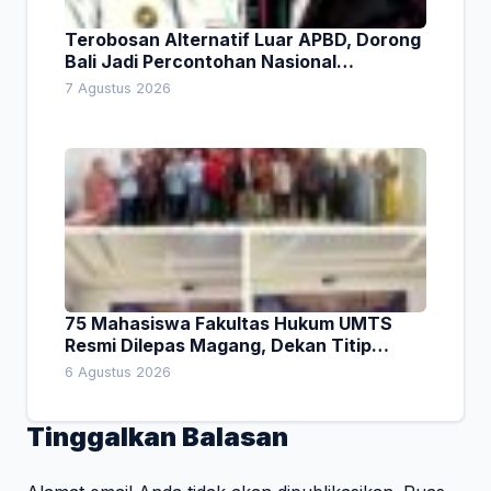
Terobosan Alternatif Luar APBD, Dorong
Bali Jadi Percontohan Nasional
Pembiayaan Daerah
7 Agustus 2026
75 Mahasiswa Fakultas Hukum UMTS
Resmi Dilepas Magang, Dekan Titip
Empat Pesan Penting
6 Agustus 2026
Tinggalkan Balasan