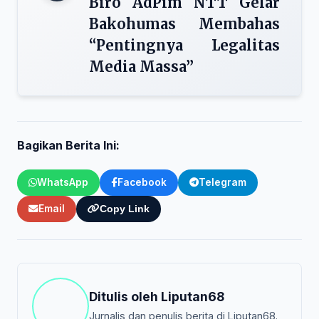
Biro AdPim NTT Gelar
Bakohumas Membahas
“Pentingnya Legalitas
Media Massa”
Bagikan Berita Ini:
WhatsApp
Facebook
Telegram
Email
Copy Link
Ditulis oleh
Liputan68
Jurnalis dan penulis berita di Liputan68.