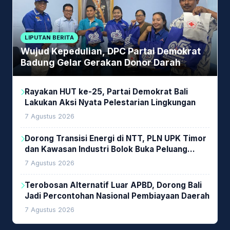
LIPUTAN BERITA
Wujud Kepedulian, DPC Partai Demokrat
Badung Gelar Gerakan Donor Darah
Rayakan HUT ke-25, Partai Demokrat Bali
Lakukan Aksi Nyata Pelestarian Lingkungan
7 Agustus 2026
Dorong Transisi Energi di NTT, PLN UPK Timor
dan Kawasan Industri Bolok Buka Peluang
Investasi Woodchip untuk Cofiring PLTU Bolok
7 Agustus 2026
Terobosan Alternatif Luar APBD, Dorong Bali
Jadi Percontohan Nasional Pembiayaan Daerah
7 Agustus 2026