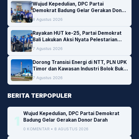
Wujud Kepedulian, DPC Partai
Demokrat Badung Gelar Gerakan Donor
Darah
8 Agustus 2026
Rayakan HUT ke-25, Partai Demokrat
Bali Lakukan Aksi Nyata Pelestarian
Lingkungan
7 Agustus 2026
Dorong Transisi Energi di NTT, PLN UPK
Timor dan Kawasan Industri Bolok Buka
Peluang Investasi Woodchip untuk
7 Agustus 2026
Cofiring PLTU Bolok
BERITA TERPOPULER
Wujud Kepedulian, DPC Partai Demokrat
1
Badung Gelar Gerakan Donor Darah
0 KOMENTAR • 8 AGUSTUS 2026