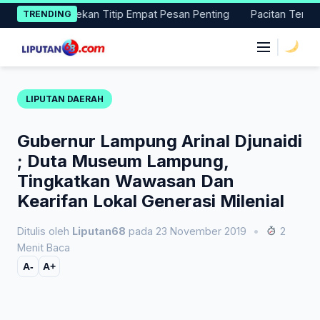
Skip
gang, Dekan Titip Empat Pesan Penting
Pacitan Tembus Perin
TRENDING
to
content
|
LIPUTAN DAERAH
Gubernur Lampung Arinal Djunaidi
; Duta Museum Lampung,
Tingkatkan Wawasan Dan
Kearifan Lokal Generasi Milenial
Ditulis oleh
Liputan68
pada 23 November 2019
•
2
Menit Baca
A-
A+