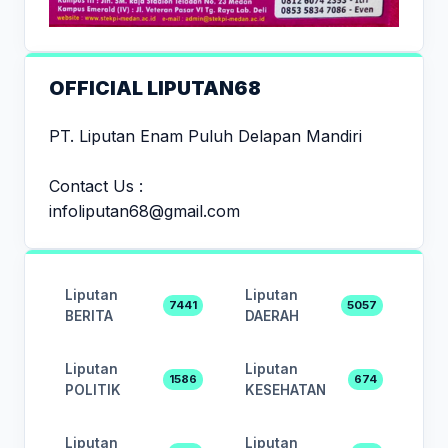
OFFICIAL LIPUTAN68
PT. Liputan Enam Puluh Delapan Mandiri
Contact Us :
infoliputan68@gmail.com
Liputan
Liputan
7441
5057
BERITA
DAERAH
Liputan
Liputan
1586
674
POLITIK
KESEHATAN
Liputan
Liputan