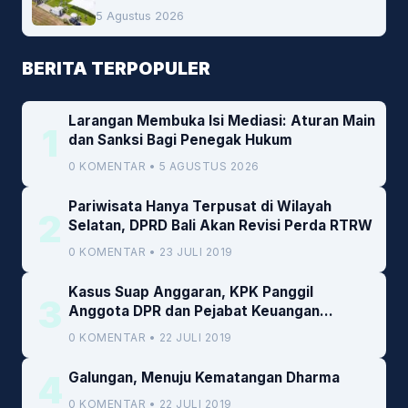
Lokal Jadi Prioritas
5 Agustus 2026
BERITA TERPOPULER
Larangan Membuka Isi Mediasi: Aturan Main
1
dan Sanksi Bagi Penegak Hukum
0 KOMENTAR • 5 AGUSTUS 2026
Pariwisata Hanya Terpusat di Wilayah
2
Selatan, DPRD Bali Akan Revisi Perda RTRW
0 KOMENTAR • 23 JULI 2019
Kasus Suap Anggaran, KPK Panggil
3
Anggota DPR dan Pejabat Keuangan
Kemenkeu
0 KOMENTAR • 22 JULI 2019
4
Galungan, Menuju Kematangan Dharma
0 KOMENTAR • 22 JULI 2019