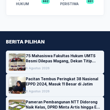
662
651
HUKUM
PERISTIWA
BERITA PILIHAN
75 Mahasiswa Fakultas Hukum UMTS
Resmi Dilepas Magang, Dekan Titip
Empat Pesan Penting
6 Agustus 2026
Pacitan Tembus Peringkat 38 Nasional
EPPD 2024, Masuk 11 Besar di Jatim
6 Agustus 2026
Pameran Pembangunan NTT Didorong
Naik Kelas, DPRD Minta Artis hingga EO