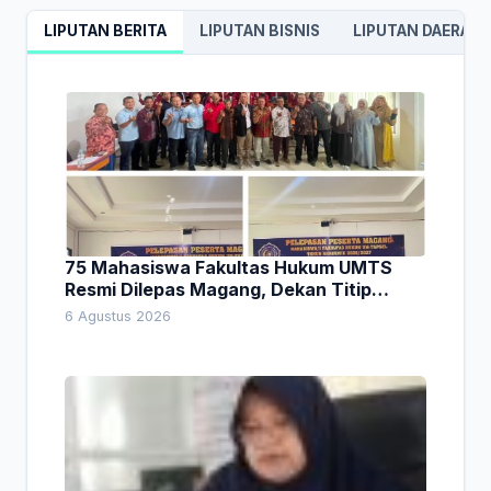
LIPUTAN BERITA
LIPUTAN BISNIS
LIPUTAN DAERAH
75 Mahasiswa Fakultas Hukum UMTS
Resmi Dilepas Magang, Dekan Titip
Empat Pesan Penting
6 Agustus 2026