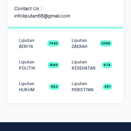
Contact Us :
infoliputan68@gmail.com
Liputan
Liputan
7443
5058
BERITA
DAERAH
Liputan
Liputan
1586
674
POLITIK
KESEHATAN
Liputan
Liputan
662
651
HUKUM
PERISTIWA