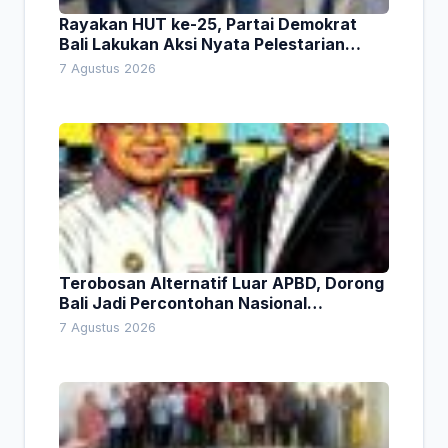
Rayakan HUT ke-25, Partai Demokrat
Bali Lakukan Aksi Nyata Pelestarian
Lingkungan
7 Agustus 2026
Terobosan Alternatif Luar APBD, Dorong
Bali Jadi Percontohan Nasional
Pembiayaan Daerah
7 Agustus 2026