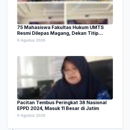
75 Mahasiswa Fakultas Hukum UMTS
Resmi Dilepas Magang, Dekan Titip
Empat Pesan Penting
6 Agustus 2026
Pacitan Tembus Peringkat 38 Nasional
EPPD 2024, Masuk 11 Besar di Jatim
6 Agustus 2026