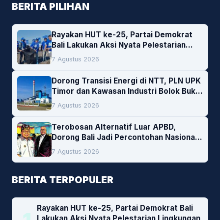
BERITA PILIHAN
Rayakan HUT ke-25, Partai Demokrat
Bali Lakukan Aksi Nyata Pelestarian
Lingkungan
7 Agustus 2026
Dorong Transisi Energi di NTT, PLN UPK
Timor dan Kawasan Industri Bolok Buka
Peluang Investasi Woodchip untuk
7 Agustus 2026
Cofiring PLTU Bolok
Terobosan Alternatif Luar APBD,
Dorong Bali Jadi Percontohan Nasional
Pembiayaan Daerah
7 Agustus 2026
BERITA TERPOPULER
Rayakan HUT ke-25, Partai Demokrat Bali
Lakukan Aksi Nyata Pelestarian Lingkungan