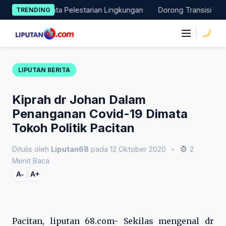
Skip
 Aksi Nyata Pelestarian Lingkungan
Dorong Transisi Energi di
TRENDING
to
content
|
LIPUTAN BERITA
Kiprah dr Johan Dalam
Penanganan Covid-19 Dimata
Tokoh Politik Pacitan
Ditulis oleh
Liputan68
pada 12 Oktober 2020
•
2
Menit Baca
A-
A+
Pacitan, liputan 68.com- Sekilas mengenal dr