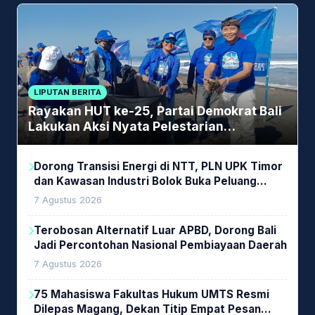
LIPUTAN BERITA
Rayakan HUT ke-25, Partai Demokrat Bali
Lakukan Aksi Nyata Pelestarian
Lingkungan
Dorong Transisi Energi di NTT, PLN UPK Timor
dan Kawasan Industri Bolok Buka Peluang
Investasi Woodchip untuk Cofiring PLTU Bolok
7 Agustus 2026
Terobosan Alternatif Luar APBD, Dorong Bali
Jadi Percontohan Nasional Pembiayaan Daerah
7 Agustus 2026
75 Mahasiswa Fakultas Hukum UMTS Resmi
Dilepas Magang, Dekan Titip Empat Pesan