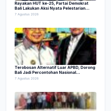
Rayakan HUT ke-25, Partai Demokrat
Bali Lakukan Aksi Nyata Pelestarian
Lingkungan
7 Agustus 2026
Terobosan Alternatif Luar APBD, Dorong
Bali Jadi Percontohan Nasional
Pembiayaan Daerah
7 Agustus 2026