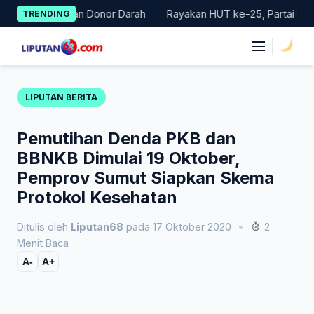
Skip
ar Gerakan Donor Darah
Rayakan HUT ke-25, Partai Demokrat B
TRENDING
to
content
|
LIPUTAN BERITA
Pemutihan Denda PKB dan
BBNKB Dimulai 19 Oktober,
Pemprov Sumut Siapkan Skema
Protokol Kesehatan
Ditulis oleh
Liputan68
pada 17 Oktober 2020
•
2
Menit Baca
A-
A+