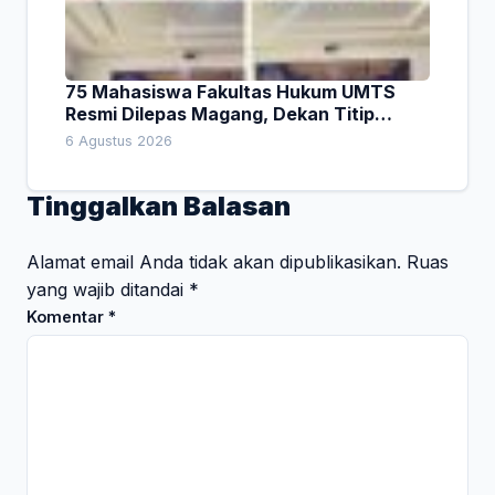
75 Mahasiswa Fakultas Hukum UMTS
Resmi Dilepas Magang, Dekan Titip
Empat Pesan Penting
6 Agustus 2026
Tinggalkan Balasan
Alamat email Anda tidak akan dipublikasikan.
Ruas
yang wajib ditandai
*
Komentar
*