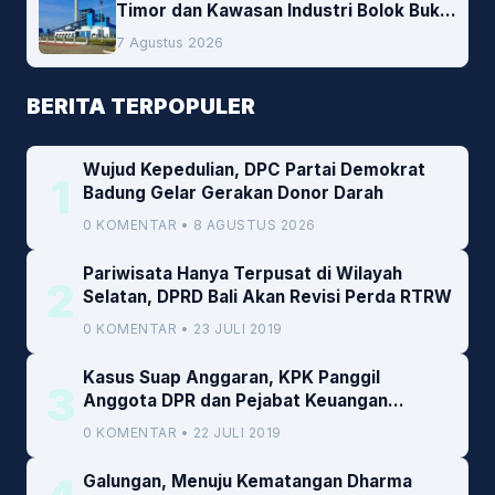
Timor dan Kawasan Industri Bolok Buka
Peluang Investasi Woodchip untuk
7 Agustus 2026
Cofiring PLTU Bolok
BERITA TERPOPULER
Wujud Kepedulian, DPC Partai Demokrat
1
Badung Gelar Gerakan Donor Darah
0 KOMENTAR • 8 AGUSTUS 2026
Pariwisata Hanya Terpusat di Wilayah
2
Selatan, DPRD Bali Akan Revisi Perda RTRW
0 KOMENTAR • 23 JULI 2019
Kasus Suap Anggaran, KPK Panggil
3
Anggota DPR dan Pejabat Keuangan
Kemenkeu
0 KOMENTAR • 22 JULI 2019
Galungan, Menuju Kematangan Dharma