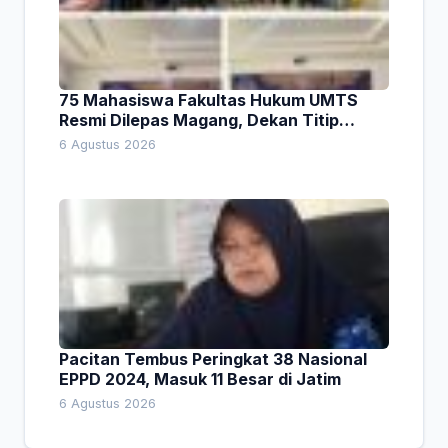
75 Mahasiswa Fakultas Hukum UMTS
Resmi Dilepas Magang, Dekan Titip
Empat Pesan Penting
6 Agustus 2026
Pacitan Tembus Peringkat 38 Nasional
EPPD 2024, Masuk 11 Besar di Jatim
6 Agustus 2026