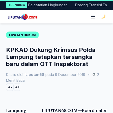
Skip
si Nyata Pelestarian Lingkungan
Dorong Transisi Energi di NT
TRENDING
to
content
|
LIPUTAN HUKUM
KPKAD Dukung Krimsus Polda
Lampung tetapkan tersangka
baru dalam OTT Inspektorat
Ditulis oleh
Liputan68
pada 9 Desember 2019
•
2
Menit Baca
A-
A+
Lampung, LIPUTAN68.COM
—Koordinator