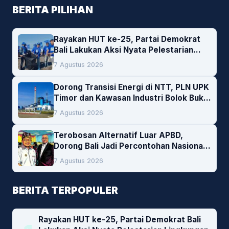
BERITA PILIHAN
Rayakan HUT ke-25, Partai Demokrat
Bali Lakukan Aksi Nyata Pelestarian
Lingkungan
7 Agustus 2026
Dorong Transisi Energi di NTT, PLN UPK
Timor dan Kawasan Industri Bolok Buka
Peluang Investasi Woodchip untuk
7 Agustus 2026
Cofiring PLTU Bolok
Terobosan Alternatif Luar APBD,
Dorong Bali Jadi Percontohan Nasional
Pembiayaan Daerah
7 Agustus 2026
BERITA TERPOPULER
Rayakan HUT ke-25, Partai Demokrat Bali