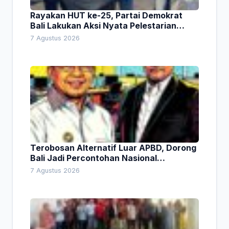
Rayakan HUT ke-25, Partai Demokrat
Bali Lakukan Aksi Nyata Pelestarian
Lingkungan
7 Agustus 2026
Terobosan Alternatif Luar APBD, Dorong
Bali Jadi Percontohan Nasional
Pembiayaan Daerah
7 Agustus 2026