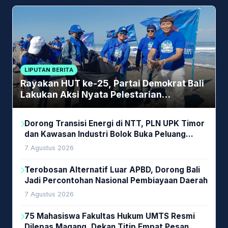
LIPUTAN BERITA
Rayakan HUT ke-25, Partai Demokrat Bali
Lakukan Aksi Nyata Pelestarian
Lingkungan
Dorong Transisi Energi di NTT, PLN UPK Timor
dan Kawasan Industri Bolok Buka Peluang
Investasi Woodchip untuk Cofiring PLTU Bolok
7 Agustus 2026
Terobosan Alternatif Luar APBD, Dorong Bali
Jadi Percontohan Nasional Pembiayaan Daerah
7 Agustus 2026
75 Mahasiswa Fakultas Hukum UMTS Resmi
Dilepas Magang, Dekan Titip Empat Pesan