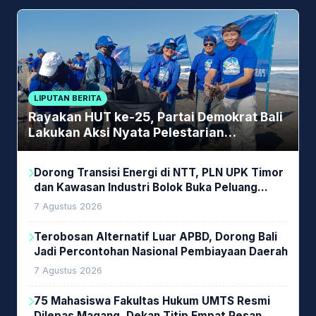
LIPUTAN BERITA
Rayakan HUT ke-25, Partai Demokrat Bali
Lakukan Aksi Nyata Pelestarian
Lingkungan
Dorong Transisi Energi di NTT, PLN UPK Timor
dan Kawasan Industri Bolok Buka Peluang
Investasi Woodchip untuk Cofiring PLTU Bolok
7 Agustus 2026
Terobosan Alternatif Luar APBD, Dorong Bali
Jadi Percontohan Nasional Pembiayaan Daerah
7 Agustus 2026
75 Mahasiswa Fakultas Hukum UMTS Resmi
Dilepas Magang, Dekan Titip Empat Pesan