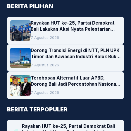
BERITA PILIHAN
Rayakan HUT ke-25, Partai Demokrat
Bali Lakukan Aksi Nyata Pelestarian
Lingkungan
7 Agustus 2026
Dorong Transisi Energi di NTT, PLN UPK
Timor dan Kawasan Industri Bolok Buka
Peluang Investasi Woodchip untuk
7 Agustus 2026
Cofiring PLTU Bolok
Terobosan Alternatif Luar APBD,
Dorong Bali Jadi Percontohan Nasional
Pembiayaan Daerah
7 Agustus 2026
BERITA TERPOPULER
Rayakan HUT ke-25, Partai Demokrat Bali