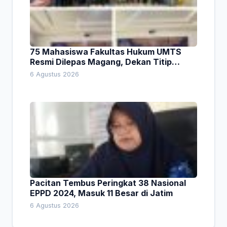
75 Mahasiswa Fakultas Hukum UMTS
Resmi Dilepas Magang, Dekan Titip
Empat Pesan Penting
6 Agustus 2026
Pacitan Tembus Peringkat 38 Nasional
EPPD 2024, Masuk 11 Besar di Jatim
6 Agustus 2026