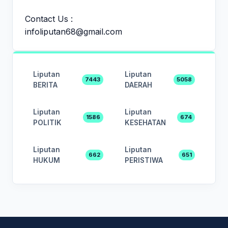
Contact Us :
infoliputan68@gmail.com
Liputan
Liputan
7443
5058
BERITA
DAERAH
Liputan
Liputan
1586
674
POLITIK
KESEHATAN
Liputan
Liputan
662
651
HUKUM
PERISTIWA