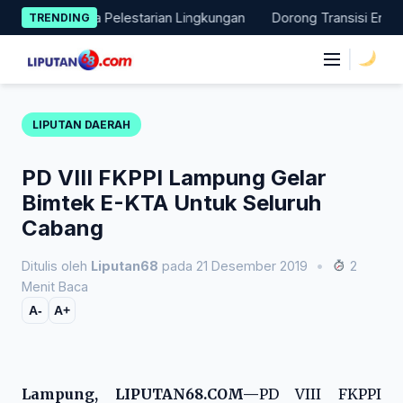
Skip
i Nyata Pelestarian Lingkungan
Dorong Transisi Energi di NTT
TRENDING
to
content
|
LIPUTAN DAERAH
PD VIII FKPPI Lampung Gelar
Bimtek E-KTA Untuk Seluruh
Cabang
Ditulis oleh
Liputan68
pada 21 Desember 2019
•
2
Menit Baca
A-
A+
Lampung, LIPUTAN68.COM—
PD VIII FKPPI