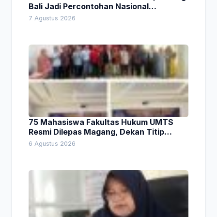
Bali Jadi Percontohan Nasional
Pembiayaan Daerah
7 Agustus 2026
75 Mahasiswa Fakultas Hukum UMTS
Resmi Dilepas Magang, Dekan Titip
Empat Pesan Penting
6 Agustus 2026