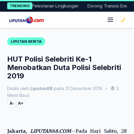
Skip
i Nyata Pelestarian Lingkungan
Dorong Transisi Energi di NTT
TRENDING
to
content
|
LIPUTAN BERITA
HUT Polisi Selebriti Ke-1
Menobatkan Duta Polisi Selebriti
2019
Ditulis oleh
Liputan68
pada 31 Desember 2019
•
2
Menit Baca
A-
A+
Jakarta,
LIPUTAN68.COM
—Pada Hari Sabtu, 28