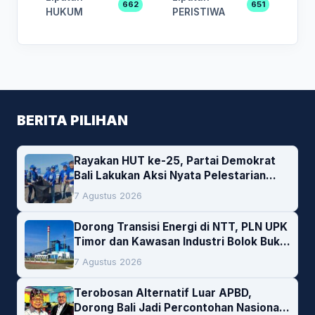
662
651
HUKUM
PERISTIWA
BERITA PILIHAN
Rayakan HUT ke-25, Partai Demokrat
Bali Lakukan Aksi Nyata Pelestarian
Lingkungan
7 Agustus 2026
Dorong Transisi Energi di NTT, PLN UPK
Timor dan Kawasan Industri Bolok Buka
Peluang Investasi Woodchip untuk
7 Agustus 2026
Cofiring PLTU Bolok
Terobosan Alternatif Luar APBD,
Dorong Bali Jadi Percontohan Nasional