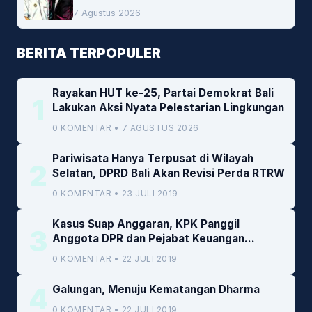
Pembiayaan Daerah
7 Agustus 2026
BERITA TERPOPULER
Rayakan HUT ke-25, Partai Demokrat Bali
1
Lakukan Aksi Nyata Pelestarian Lingkungan
0 KOMENTAR • 7 AGUSTUS 2026
Pariwisata Hanya Terpusat di Wilayah
2
Selatan, DPRD Bali Akan Revisi Perda RTRW
0 KOMENTAR • 23 JULI 2019
Kasus Suap Anggaran, KPK Panggil
3
Anggota DPR dan Pejabat Keuangan
Kemenkeu
0 KOMENTAR • 22 JULI 2019
4
Galungan, Menuju Kematangan Dharma
0 KOMENTAR • 22 JULI 2019