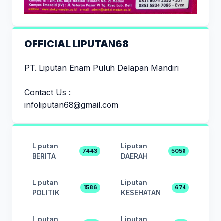
OFFICIAL LIPUTAN68
PT. Liputan Enam Puluh Delapan Mandiri
Contact Us :
infoliputan68@gmail.com
Liputan
Liputan
7443
5058
BERITA
DAERAH
Liputan
Liputan
1586
674
POLITIK
KESEHATAN
Liputan
Liputan