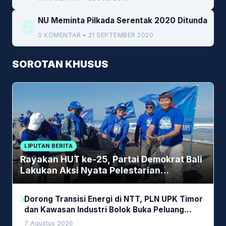
5
NU Meminta Pilkada Serentak 2020 Ditunda
0 KOMENTAR • 21 SEPTEMBER 2020
SOROTAN KHUSUS
LIPUTAN BERITA
Rayakan HUT ke-25, Partai Demokrat Bali
Lakukan Aksi Nyata Pelestarian
Lingkungan
Dorong Transisi Energi di NTT, PLN UPK Timor
dan Kawasan Industri Bolok Buka Peluang
Investasi Woodchip untuk Cofiring PLTU Bolok
7 Agustus 2026