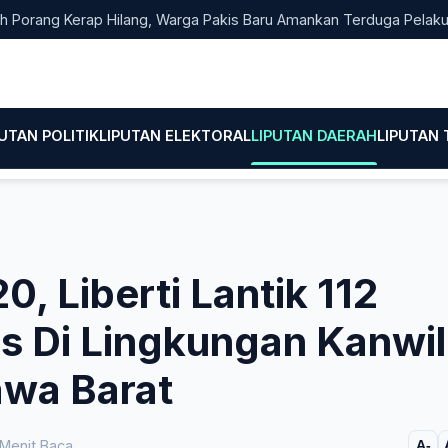
ang Kerap Hilang, Warga Pakis Baru Amankan Terduga Pelaku Pen
PUTAN POLITIK
LIPUTAN ELEKTORAL
LIPUTAN DAERAH
LIPUTAN
, Liberti Lantik 112
is Di Lingkungan Kanwil
wa Barat
Menit Baca
A-