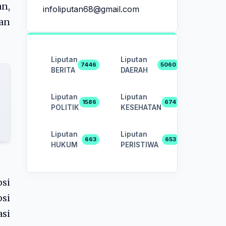
n,
infoliputan68@gmail.com
an
Liputan
Liputan
7446
5060
BERITA
DAERAH
Liputan
Liputan
1586
674
POLITIK
KESEHATAN
Liputan
Liputan
663
653
HUKUM
PERISTIWA
si
si
si