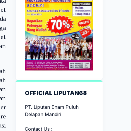
ka
et
da
ga
et
gan
ah
ah
ian
OFFICIAL LIPUTAN68
an
PT. Liputan Enam Puluh
ker
Delapan Mandiri
re
si
Contact Us :