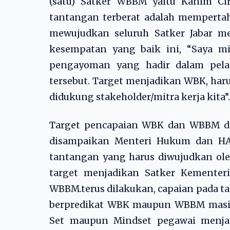
(satu) Satker WBBM yaitu Kanim Cir
tantangan terberat adalah mempertah
mewujudkan seluruh Satker Jabar me
kesempatan yang baik ini, “Saya m
pengayoman yang hadir dalam pela
tersebut. Target menjadikan WBK, har
didukung stakeholder/mitra kerja kita”. 
Target pencapaian WBK dan WBBM d
disampaikan Menteri Hukum dan HAM 
tantangan yang harus diwujudkan oleh
target menjadikan Satker Kement
WBBM.terus dilakukan, capaian pada t
berpredikat WBK maupun WBBM masih r
Set maupun Mindset pegawai menjad