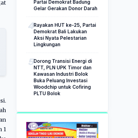
Partai Demokrat Badung
gat
Gelar Gerakan Donor Darah
Rayakan HUT ke-25, Partai
Demokrat Bali Lakukan
Aksi Nyata Pelestarian
Lingkungan
Dorong Transisi Energi di
NTT, PLN UPK Timor dan
Kawasan Industri Bolok
Buka Peluang Investasi
Woodchip untuk Cofiring
PLTU Bolok
si.
lah
an
n 1