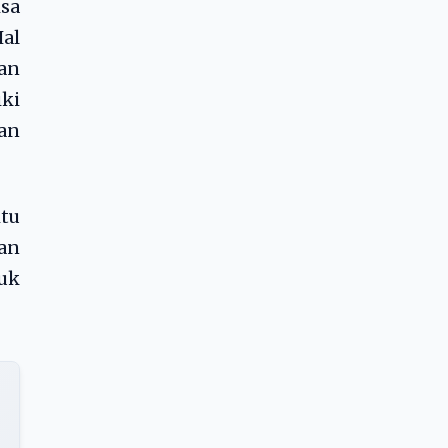
sa
Hal
an
ki
an
itu
kan
tuk