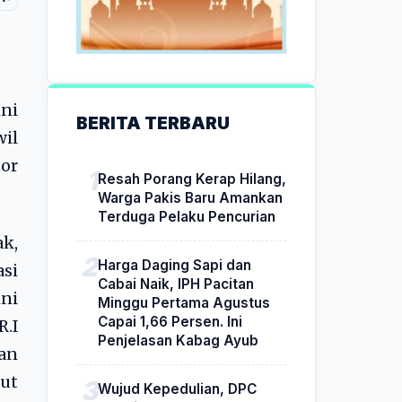
ini
BERITA TERBARU
il
or
Resah Porang Kerap Hilang,
Warga Pakis Baru Amankan
Terduga Pelaku Pencurian
ak,
Harga Daging Sapi dan
asi
Cabai Naik, IPH Pacitan
ni
Minggu Pertama Agustus
Capai 1,66 Persen. Ini
R.I
Penjelasan Kabag Ayub
an
jut
Wujud Kepedulian, DPC