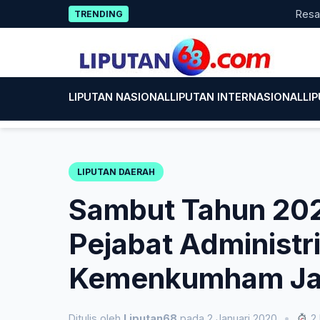
Skip
Resah Por
TRENDING
to
content
LIPUTAN NASIONAL
LIPUTAN INTERNASIONAL
LI
LIPUTAN DAERAH
Sambut Tahun 2020
Pejabat Administr
Kemenkumham Ja
Ditulis oleh
Liputan68
pada 2 Januari 2020
•
2 