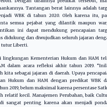
ebon. Dengan diraihnya predikat tersebut, ma
ankannya. Tantangan berat lainnya adalah targ
njadi WBK di tahun 2020. Oleh karena itu, pa
inta semua pejabat yang dilantik maupun war
ntikan ini dapat mendukung pencapaian targ
us didukung dan diwujudkan seluruh jajaran den
tutur Liberti.
i lingkungan Kementerian Hukum dan HAM tel
dalam acara refleksi akhir tahun 2019. “Inil
 kita sebagai jajaran di daerah. Upaya pencapa
erian Hukum dan HAM dengan predikat WBK d
ahun 2019, belum maksimal karena persentase Sat
elatif kecil. Manajemen Perubahan, baik Cultu
i sangat penting karena akan menjadi ponda