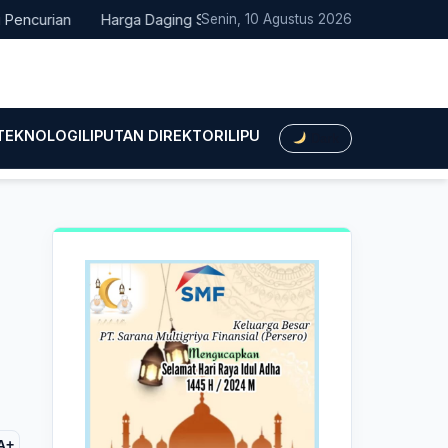
curian
Harga Daging Sapi dan Cabai Naik, IPH Pacitan Minggu P
Senin, 10 Agustus 2026
 TEKNOLOGI
LIPUTAN DIREKTORI
LIPUTAN HUKUM
LIPUTAN BIS
Dark
A+