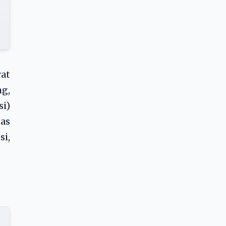
rat
ng,
si)
tas
si,