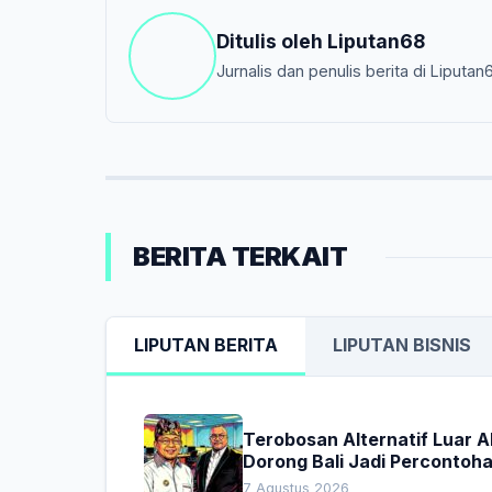
Ditulis oleh
Liputan68
Jurnalis dan penulis berita di Liputan
BERITA TERKAIT
LIPUTAN BERITA
LIPUTAN BISNIS
Terobosan Alternatif Luar 
Dorong Bali Jadi Percontoh
Nasional Pembiayaan Daera
7 Agustus 2026