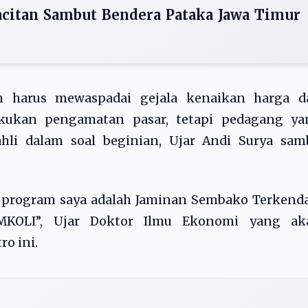
acitan Sambut Bendera Pataka Jawa Timur
h harus mewaspadai gejala kenaikan harga d
kukan pengamatan pasar, tetapi pedagang ya
hli dalam soal beginian, Ujar Andi Surya samb
i program saya adalah Jaminan Sembako Terkenda
MKOLI”, Ujar Doktor Ilmu Ekonomi yang ak
o ini.