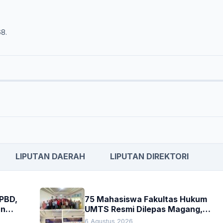
68.
LIPUTAN DAERAH
LIPUTAN DIREKTORI
APBD,
75 Mahasiswa Fakultas Hukum
an
UMTS Resmi Dilepas Magang,
h
Dekan Titip Empat Pesan
6 Agustus 2026