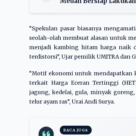
Medan Bersiap Lakukan
“Spekulan pasar biasanya mengamati 
seolah-olah membuat alasan untuk mena
menjadi kambing hitam harga naik da
terdistorsi”, Ujar pemilik UMITRA dan Gl
“Motif ekonomi untuk mendapatkan k
terkait Harga Eceran Tertinggi (HET
jagung, kedelai, gula, minyak goreng
telur ayam ras‎”, Urai Andi Surya.
BACA JUGA