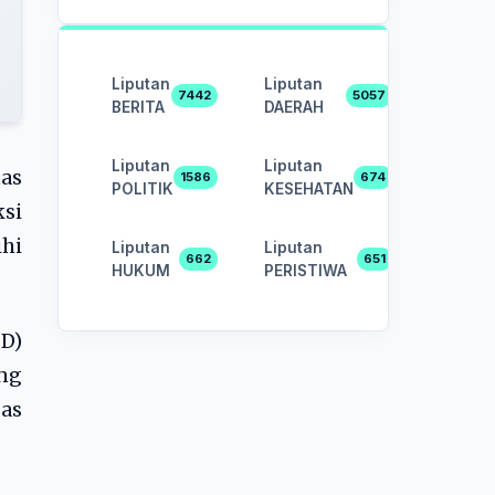
Liputan
Liputan
7442
5057
BERITA
DAERAH
Liputan
Liputan
tas
1586
674
POLITIK
KESEHATAN
si
hi
Liputan
Liputan
662
651
HUKUM
PERISTIWA
D)
ng
as