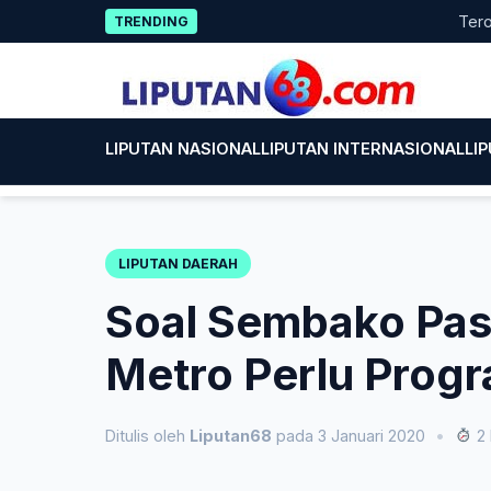
Skip
Terobosan 
TRENDING
to
content
LIPUTAN NASIONAL
LIPUTAN INTERNASIONAL
LI
LIPUTAN DAERAH
Soal Sembako Pasc
Metro Perlu Prog
Ditulis oleh
Liputan68
pada 3 Januari 2020
•
2 