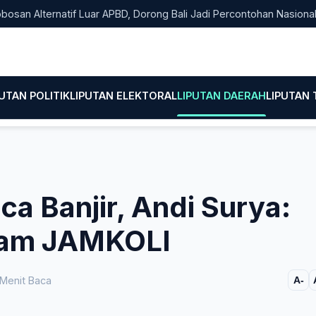
Alternatif Luar APBD, Dorong Bali Jadi Percontohan Nasional Pem
PUTAN POLITIK
LIPUTAN ELEKTORAL
LIPUTAN DAERAH
LIPUTAN
a Banjir, Andi Surya:
ram JAMKOLI
Menit Baca
A-