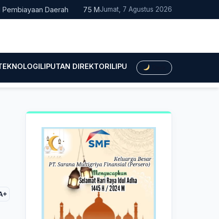
biayaan Daerah
75 Mahasiswa Fakultas Hukum UMTS Resmi Dile
Jumat, 7 Agustus 2026
 TEKNOLOGI
LIPUTAN DIREKTORI
LIPUTAN HUKUM
LIPUTAN BIS
Dark
A+