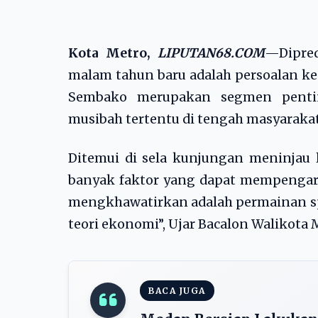
Kota Metro,
LIPUTAN68.COM
—Dipred
malam tahun baru adalah persoalan ke
Sembako merupakan segmen pentin
musibah tertentu di tengah masyarakat
Ditemui di sela kunjungan meninjau l
banyak faktor yang dapat mempengaru
mengkhawatirkan adalah permainan s
teori ekonomi”, Ujar Bacalon Walikota M
BACA JUGA