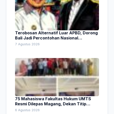
Terobosan Alternatif Luar APBD, Dorong
Bali Jadi Percontohan Nasional
Pembiayaan Daerah
7 Agustus 2026
75 Mahasiswa Fakultas Hukum UMTS
Resmi Dilepas Magang, Dekan Titip
Empat Pesan Penting
6 Agustus 2026