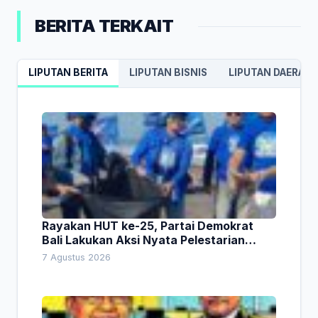
BERITA TERKAIT
LIPUTAN BERITA
LIPUTAN BISNIS
LIPUTAN DAERAH
Rayakan HUT ke-25, Partai Demokrat
Bali Lakukan Aksi Nyata Pelestarian
Lingkungan
7 Agustus 2026