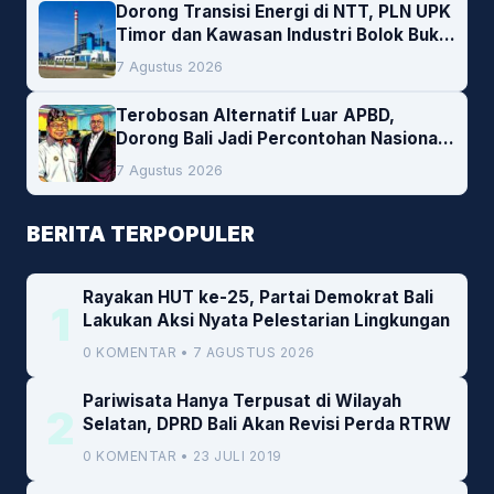
Dorong Transisi Energi di NTT, PLN UPK
Timor dan Kawasan Industri Bolok Buka
Peluang Investasi Woodchip untuk
7 Agustus 2026
Cofiring PLTU Bolok
Terobosan Alternatif Luar APBD,
Dorong Bali Jadi Percontohan Nasional
Pembiayaan Daerah
7 Agustus 2026
BERITA TERPOPULER
Rayakan HUT ke-25, Partai Demokrat Bali
1
Lakukan Aksi Nyata Pelestarian Lingkungan
0 KOMENTAR • 7 AGUSTUS 2026
Pariwisata Hanya Terpusat di Wilayah
2
Selatan, DPRD Bali Akan Revisi Perda RTRW
0 KOMENTAR • 23 JULI 2019