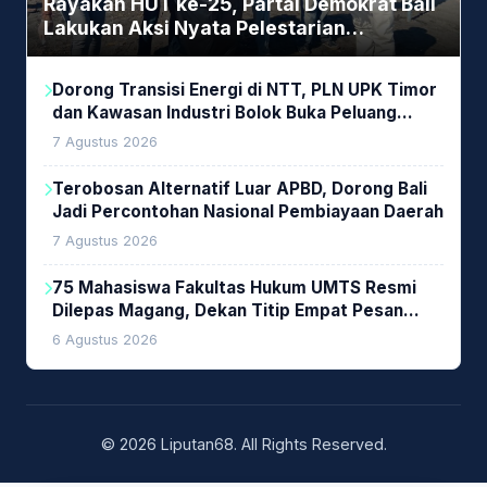
Rayakan HUT ke-25, Partai Demokrat Bali
Lakukan Aksi Nyata Pelestarian
Lingkungan
Dorong Transisi Energi di NTT, PLN UPK Timor
dan Kawasan Industri Bolok Buka Peluang
Investasi Woodchip untuk Cofiring PLTU Bolok
7 Agustus 2026
Terobosan Alternatif Luar APBD, Dorong Bali
Jadi Percontohan Nasional Pembiayaan Daerah
7 Agustus 2026
75 Mahasiswa Fakultas Hukum UMTS Resmi
Dilepas Magang, Dekan Titip Empat Pesan
Penting
6 Agustus 2026
© 2026 Liputan68. All Rights Reserved.