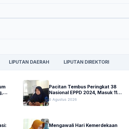
LIPUTAN DAERAH
LIPUTAN DIREKTORI
kum
Pacitan Tembus Peringkat 38
g,
Nasional EPPD 2024, Masuk 11
Besar di Jatim
6 Agustus 2026
si:
Mengawali Hari Kemerdekaan