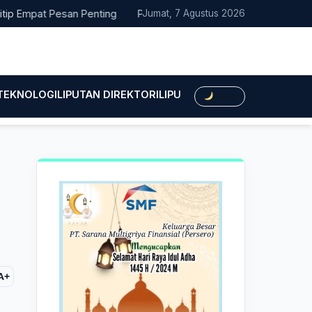
pat Pesan Penting
Pacitan Tembus Peringkat 38 Nasional EPPD
Jumat, 7 Agustus 2026
 TEKNOLOGI
LIPUTAN DIREKTORI
LIPUTAN HUKUM
LIPUTAN BIS
Dark
A+