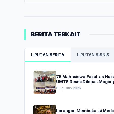
BERITA TERKAIT
LIPUTAN BERITA
LIPUTAN BISNIS
75 Mahasiswa Fakultas Hu
UMTS Resmi Dilepas Magan
Dekan Titip Empat Pesan
6 Agustus 2026
Penting
Larangan Membuka Isi Media