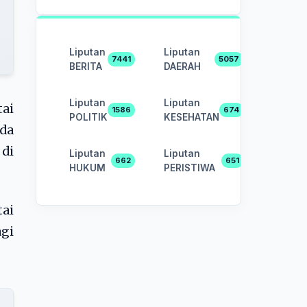
Liputan
Liputan
7441
5057
BERITA
DAERAH
Liputan
Liputan
ai
1586
674
POLITIK
KESEHATAN
da
 di
Liputan
Liputan
662
651
HUKUM
PERISTIWA
tai
gi