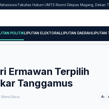
swa Fakultas Hukum UMTS Resmi Dilepas Magang, Dekan Titip Em
PUTAN POLITIK
LIPUTAN ELEKTORAL
LIPUTAN DAERAH
LIPUTAN
ri Ermawan Terpilih
lkar Tanggamus
 Menit Baca
A-