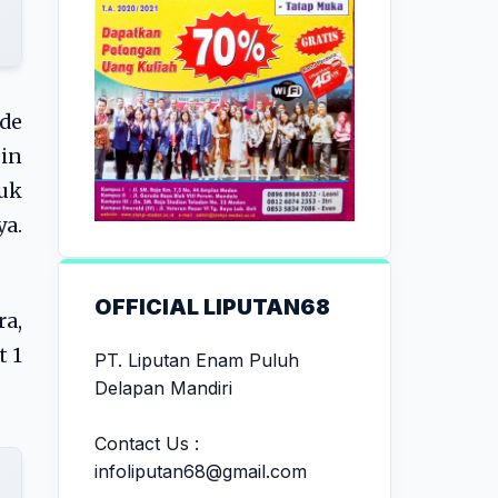
ade
in
uk
ya.
OFFICIAL LIPUTAN68
ra,
t 1
PT. Liputan Enam Puluh
Delapan Mandiri
Contact Us :
infoliputan68@gmail.com