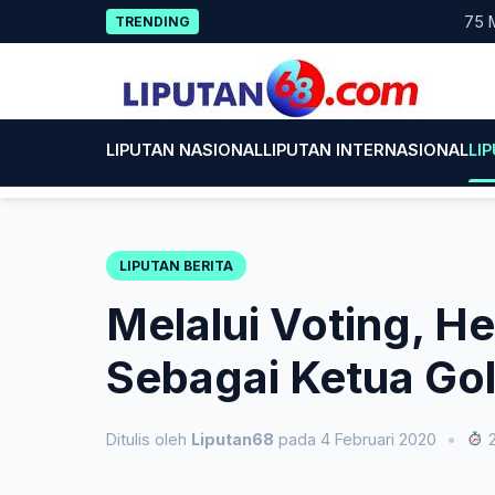
Skip
75 Mahasi
TRENDING
to
content
LIPUTAN NASIONAL
LIPUTAN INTERNASIONAL
LI
LIPUTAN BERITA
Melalui Voting, He
Sebagai Ketua Go
Ditulis oleh
Liputan68
pada 4 Februari 2020
•
2