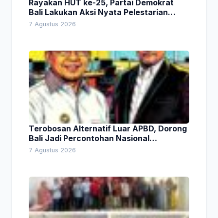
Rayakan HUT ke-25, Partai Demokrat
Bali Lakukan Aksi Nyata Pelestarian
Lingkungan
7 Agustus 2026
Terobosan Alternatif Luar APBD, Dorong
Bali Jadi Percontohan Nasional
Pembiayaan Daerah
7 Agustus 2026