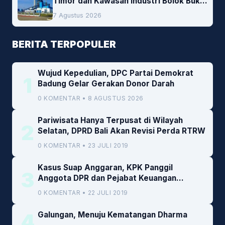
Timor dan Kawasan Industri Bolok Buka
Peluang Investasi Woodchip untuk
7 Agustus 2026
Cofiring PLTU Bolok
BERITA TERPOPULER
Wujud Kepedulian, DPC Partai Demokrat
1
Badung Gelar Gerakan Donor Darah
0 KOMENTAR • 8 AGUSTUS 2026
Pariwisata Hanya Terpusat di Wilayah
2
Selatan, DPRD Bali Akan Revisi Perda RTRW
0 KOMENTAR • 23 JULI 2019
Kasus Suap Anggaran, KPK Panggil
3
Anggota DPR dan Pejabat Keuangan
Kemenkeu
0 KOMENTAR • 22 JULI 2019
4
Galungan, Menuju Kematangan Dharma