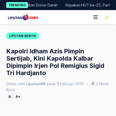
Skip
Gelar Gerakan Donor Darah
Rayakan HUT ke-25, Partai Demokra
TRENDING
to
content
|
LIPUTAN BERITA
Kapolri Idham Azis Pimpin
Sertijab, Kini Kapolda Kalbar
Dipimpin Irjen Pol Remigius Sigid
Tri Hardjanto
Ditulis oleh
Liputan68
pada 11 Februari 2020
•
2 Menit
Baca
A-
A+