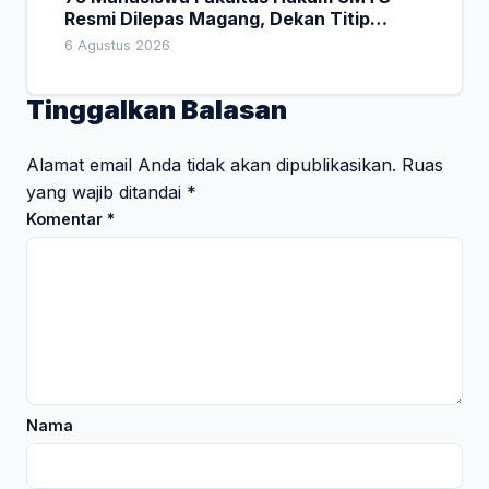
Resmi Dilepas Magang, Dekan Titip
Empat Pesan Penting
6 Agustus 2026
Tinggalkan Balasan
Alamat email Anda tidak akan dipublikasikan.
Ruas
yang wajib ditandai
*
Komentar
*
Nama