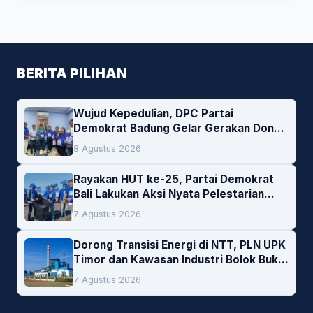
BERITA PILIHAN
Wujud Kepedulian, DPC Partai
Demokrat Badung Gelar Gerakan Donor
Darah
8 Agustus 2026
Rayakan HUT ke-25, Partai Demokrat
Bali Lakukan Aksi Nyata Pelestarian
Lingkungan
7 Agustus 2026
Dorong Transisi Energi di NTT, PLN UPK
Timor dan Kawasan Industri Bolok Buka
Peluang Investasi Woodchip untuk
7 Agustus 2026
Cofiring PLTU Bolok