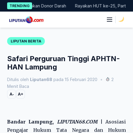
Skip
Gelar Gerakan Donor Darah
Rayakan HUT ke-25, Partai Demokra
TRENDING
to
content
|
LIPUTAN BERITA
Safari Perguruan Tinggi APHTN-
HAN Lampung
Ditulis oleh
Liputan68
pada 15 Februari 2020
•
2
Menit Baca
A-
A+
Bandar Lampung,
LIPUTAN68.COM
|
Asosiasi
Pengajar Hukum Tata Negara dan Hukum