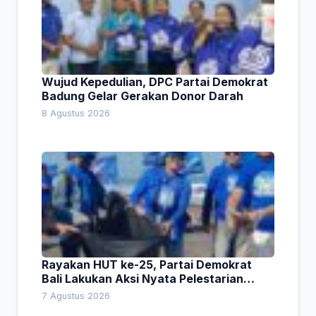
Wujud Kepedulian, DPC Partai Demokrat
Badung Gelar Gerakan Donor Darah
8 Agustus 2026
Rayakan HUT ke-25, Partai Demokrat
Bali Lakukan Aksi Nyata Pelestarian
Lingkungan
7 Agustus 2026