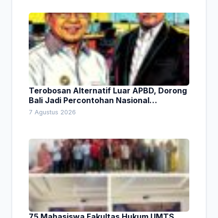
Terobosan Alternatif Luar APBD, Dorong
Bali Jadi Percontohan Nasional
Pembiayaan Daerah
7 Agustus 2026
75 Mahasiswa Fakultas Hukum UMTS