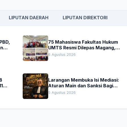
LIPUTAN DAERAH
LIPUTAN DIREKTORI
APBD,
75 Mahasiswa Fakultas Hukum
an
UMTS Resmi Dilepas Magang,
h
Dekan Titip Empat Pesan
6 Agustus 2026
Penting
8
Larangan Membuka Isi Mediasi:
11
Aturan Main dan Sanksi Bagi
Penegak Hukum
5 Agustus 2026