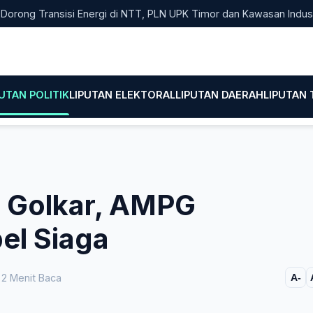
 Transisi Energi di NTT, PLN UPK Timor dan Kawasan Industri Bolo
PUTAN POLITIK
LIPUTAN ELEKTORAL
LIPUTAN DAERAH
LIPUTAN
 Golkar, AMPG
el Siaga
2 Menit Baca
A-