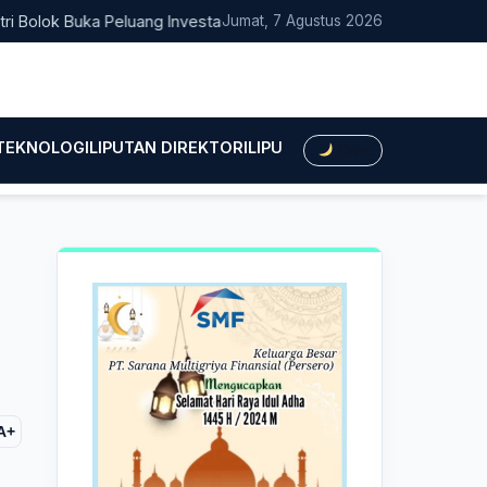
k Buka Peluang Investasi Woodchip untuk Cofiring PLTU Bolok
Jumat, 7 Agustus 2026
 TEKNOLOGI
LIPUTAN DIREKTORI
LIPUTAN HUKUM
LIPUTAN BIS
Dark
A+