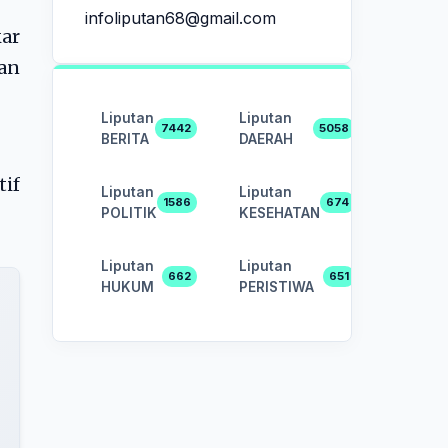
infoliputan68@gmail.com
ar
an
Liputan
Liputan
7442
5058
BERITA
DAERAH
tif
Liputan
Liputan
1586
674
POLITIK
KESEHATAN
Liputan
Liputan
662
651
HUKUM
PERISTIWA