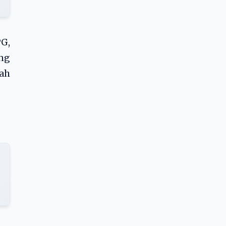
PG,
ang
ah