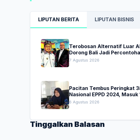
LIPUTAN BERITA
LIPUTAN BISNIS
Terobosan Alternatif Luar 
Dorong Bali Jadi Percontoh
Nasional Pembiayaan Daera
7 Agustus 2026
Pacitan Tembus Peringkat 3
Nasional EPPD 2024, Masuk 
Besar di Jatim
6 Agustus 2026
Tinggalkan Balasan