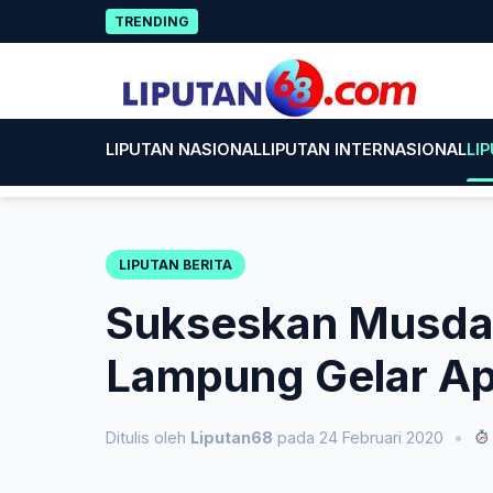
Skip
Dorong
TRENDING
to
content
LIPUTAN NASIONAL
LIPUTAN INTERNASIONAL
LI
LIPUTAN BERITA
Sukseskan Musda
Lampung Gelar Ap
Ditulis oleh
Liputan68
pada 24 Februari 2020
•