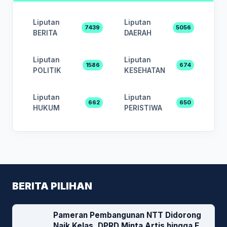
Liputan
Liputan
7439
5056
BERITA
DAERAH
Liputan
Liputan
1586
674
POLITIK
KESEHATAN
Liputan
Liputan
662
650
HUKUM
PERISTIWA
BERITA PILIHAN
Pameran Pembangunan NTT Didorong
Naik Kelas, DPRD Minta Artis hingga EO