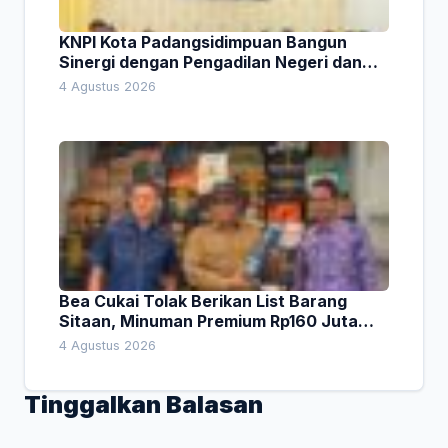
KNPI Kota Padangsidimpuan Bangun
Sinergi dengan Pengadilan Negeri dan
DPRD
4 Agustus 2026
Bea Cukai Tolak Berikan List Barang
Sitaan, Minuman Premium Rp160 Juta
Jadi Sorotan Sidak Komisi I DPRD Bali
4 Agustus 2026
Tinggalkan Balasan