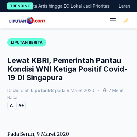
Skip
D Minta Artis hingga EO Lokal Jadi Prioritas
Larangan Membu
TRENDING
to
content
|
LIPUTAN BERITA
Lewat KBRI, Pemerintah Pantau
Kondisi WNI Ketiga Positif Covid-
19 Di Singapura
Ditulis oleh
Liputan68
pada 9 Maret 2020
•
2 Menit
Baca
A-
A+
Pada Senin, 9 Maret 2020