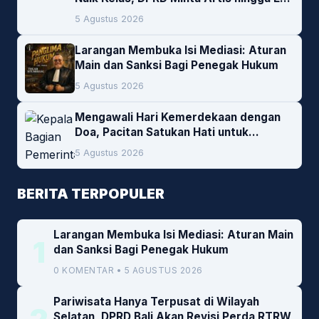
Lokal Jadi Prioritas
5 Agustus 2026
Larangan Membuka Isi Mediasi: Aturan
Main dan Sanksi Bagi Penegak Hukum
5 Agustus 2026
Mengawali Hari Kemerdekaan dengan
Doa, Pacitan Satukan Hati untuk
Indonesia
5 Agustus 2026
BERITA TERPOPULER
Larangan Membuka Isi Mediasi: Aturan Main
1
dan Sanksi Bagi Penegak Hukum
0 KOMENTAR • 5 AGUSTUS 2026
Pariwisata Hanya Terpusat di Wilayah
Selatan, DPRD Bali Akan Revisi Perda RTRW