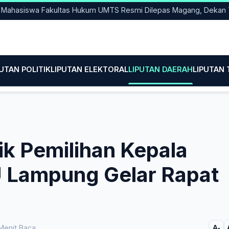
iswa Fakultas Hukum UMTS Resmi Dilepas Magang, Dekan Titip 
PUTAN POLITIK
LIPUTAN ELEKTORAL
LIPUTAN DAERAH
LIPUTAN
k Pemilihan Kepala
 Lampung Gelar Rapat
Menit Baca
A-