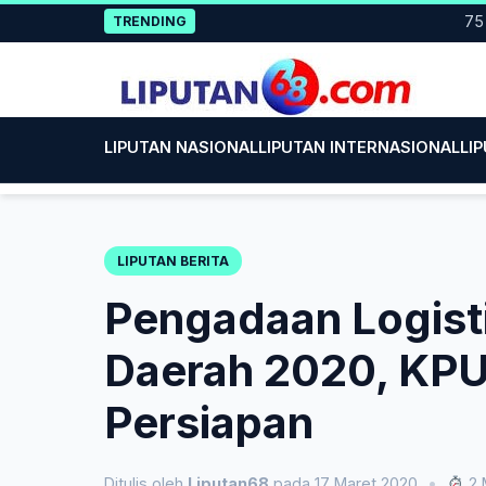
Skip
75 Mahas
TRENDING
to
content
LIPUTAN NASIONAL
LIPUTAN INTERNASIONAL
LI
LIPUTAN BERITA
Pengadaan Logisti
Daerah 2020, KPU
Persiapan
Ditulis oleh
Liputan68
pada 17 Maret 2020
•
2 