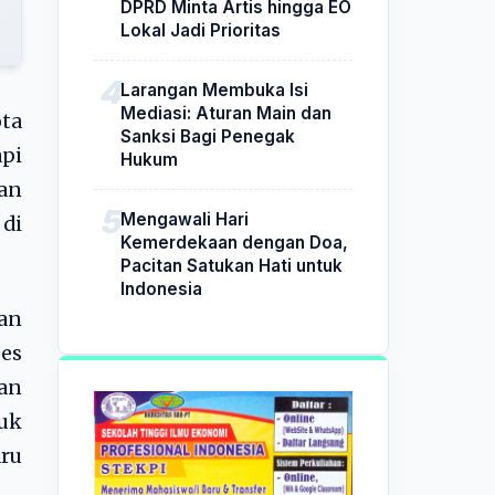
DPRD Minta Artis hingga EO
Lokal Jadi Prioritas
Larangan Membuka Isi
Mediasi: Aturan Main dan
ta
Sanksi Bagi Penegak
pi
Hukum
an
Mengawali Hari
 di
Kemerdekaan dengan Doa,
Pacitan Satukan Hati untuk
Indonesia
an
ses
an
uk
ru