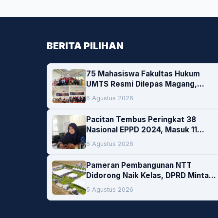
BERITA PILIHAN
75 Mahasiswa Fakultas Hukum
UMTS Resmi Dilepas Magang,
Dekan Titip Empat Pesan Penting
6 Agustus 2026
Pacitan Tembus Peringkat 38
Nasional EPPD 2024, Masuk 11
Besar di Jatim
6 Agustus 2026
Pameran Pembangunan NTT
Didorong Naik Kelas, DPRD Minta
Artis hingga EO Lokal Jadi
5 Agustus 2026
Prioritas