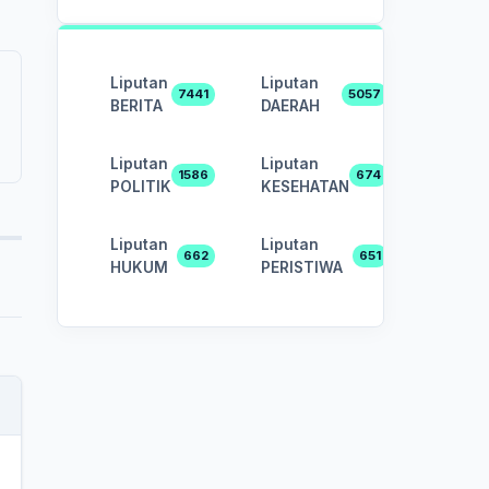
Liputan
Liputan
7441
5057
BERITA
DAERAH
Liputan
Liputan
1586
674
POLITIK
KESEHATAN
Liputan
Liputan
662
651
HUKUM
PERISTIWA