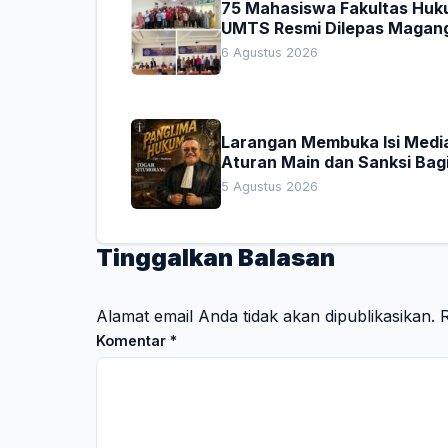
75 Mahasiswa Fakultas Hu
UMTS Resmi Dilepas Magan
Dekan Titip Empat Pesan
6 Agustus 2026
Penting
Larangan Membuka Isi Media
Aturan Main dan Sanksi Bag
Penegak Hukum
5 Agustus 2026
Tinggalkan Balasan
Alamat email Anda tidak akan dipublikasikan.
R
Komentar
*