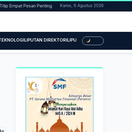
Empat Pesan Penting
Pacitan Tembus Peringkat 38 Nasional EP
Kamis, 6 Agustus 2026
 TEKNOLOGI
LIPUTAN DIREKTORI
LIPUTAN HUKUM
LIPUTAN BIS
Dark
A+