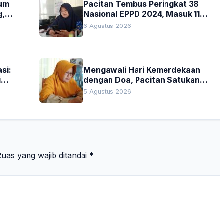
kum
Pacitan Tembus Peringkat 38
g,
Nasional EPPD 2024, Masuk 11
Besar di Jatim
6 Agustus 2026
si:
Mengawali Hari Kemerdekaan
i
dengan Doa, Pacitan Satukan
Hati untuk Indonesia
5 Agustus 2026
uas yang wajib ditandai
*