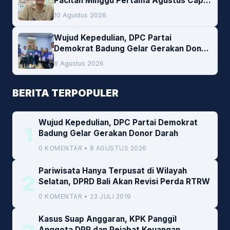
Pacitan Minggu Pertama Agustus Capai
1,66 Persen. Ini Penjelasan Kabag Ayub
10 Agustus 2026
Wujud Kepedulian, DPC Partai
Demokrat Badung Gelar Gerakan Donor
Darah
8 Agustus 2026
BERITA TERPOPULER
Wujud Kepedulian, DPC Partai Demokrat
1
Badung Gelar Gerakan Donor Darah
0 KOMENTAR • 8 AGUSTUS 2026
Pariwisata Hanya Terpusat di Wilayah
2
Selatan, DPRD Bali Akan Revisi Perda RTRW
0 KOMENTAR • 23 JULI 2019
Kasus Suap Anggaran, KPK Panggil
Anggota DPR dan Pejabat Keuangan