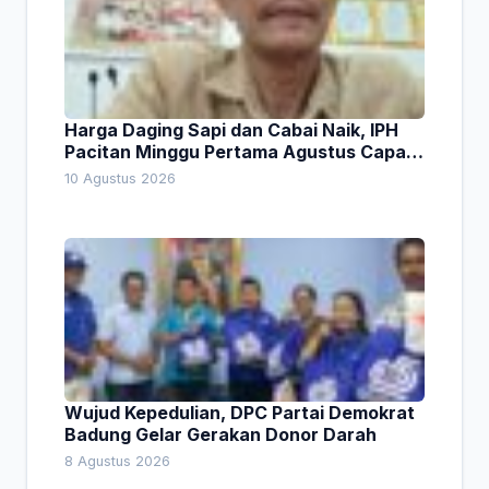
Harga Daging Sapi dan Cabai Naik, IPH
Pacitan Minggu Pertama Agustus Capai
1,66 Persen. Ini Penjelasan Kabag Ayub
10 Agustus 2026
Wujud Kepedulian, DPC Partai Demokrat
Badung Gelar Gerakan Donor Darah
8 Agustus 2026