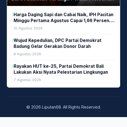
Harga Daging Sapi dan Cabai Naik, IPH Pacitan
Minggu Pertama Agustus Capai 1,66 Persen.
Ini Penjelasan Kabag Ayub
10 Agustus 2026
Wujud Kepedulian, DPC Partai Demokrat
Badung Gelar Gerakan Donor Darah
8 Agustus 2026
Rayakan HUT ke-25, Partai Demokrat Bali
Lakukan Aksi Nyata Pelestarian Lingkungan
7 Agustus 2026
© 2026 Liputan68. All Rights Reserved.