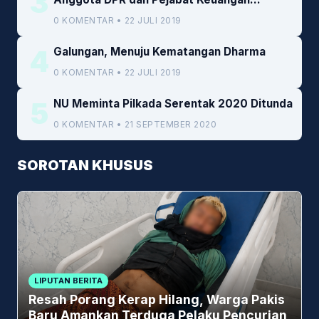
3
Kemenkeu
0 KOMENTAR • 22 JULI 2019
4
Galungan, Menuju Kematangan Dharma
0 KOMENTAR • 22 JULI 2019
5
NU Meminta Pilkada Serentak 2020 Ditunda
0 KOMENTAR • 21 SEPTEMBER 2020
SOROTAN KHUSUS
LIPUTAN BERITA
Resah Porang Kerap Hilang, Warga Pakis
Baru Amankan Terduga Pelaku Pencurian