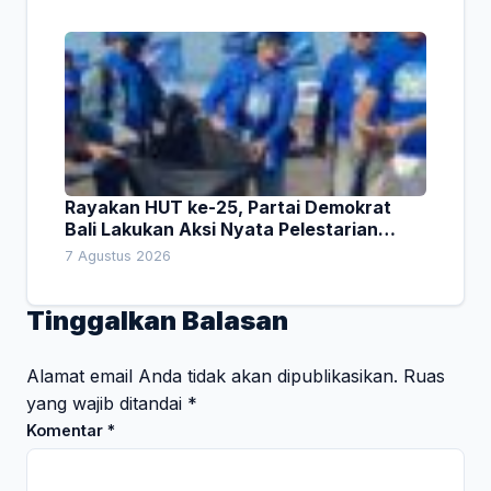
Rayakan HUT ke-25, Partai Demokrat
Bali Lakukan Aksi Nyata Pelestarian
Lingkungan
7 Agustus 2026
Tinggalkan Balasan
Alamat email Anda tidak akan dipublikasikan.
Ruas
yang wajib ditandai
*
Komentar
*