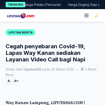
Skip
kan Terduga Pelaku Pencurian
Harga Daging Sapi dan Cabai Nai
TRENDING
to
content
|
LIPUTAN BERITA
Cegah penyebaran Covid-19,
Lapas Way Kanan sediakan
Layanan Video Call bagi Napi
Ditulis oleh
Liputan68
pada 20 Maret 2020
•
2 Menit
Baca
A-
A+
Way Kanan-Lampung,
LIPUTAN68.COM
|