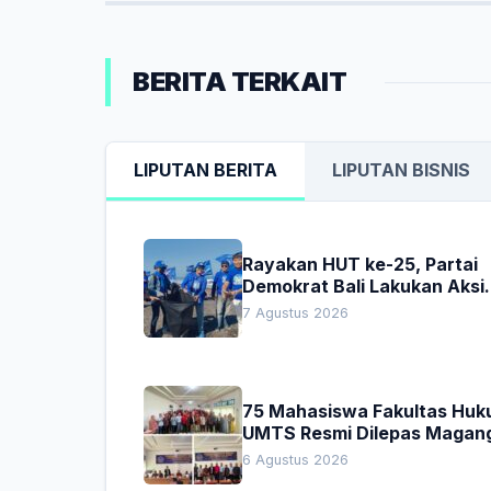
BERITA TERKAIT
LIPUTAN BERITA
LIPUTAN BISNIS
Rayakan HUT ke-25, Partai
Demokrat Bali Lakukan Aksi
Nyata Pelestarian Lingkung
7 Agustus 2026
75 Mahasiswa Fakultas Hu
UMTS Resmi Dilepas Magan
Dekan Titip Empat Pesan
6 Agustus 2026
Penting