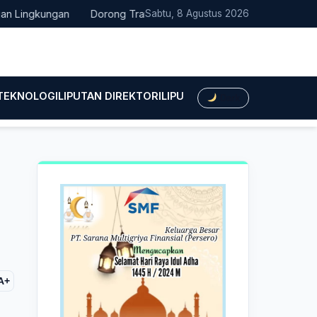
ngkungan
Dorong Transisi Energi di NTT, PLN UPK Timor dan Ka
Sabtu, 8 Agustus 2026
 TEKNOLOGI
LIPUTAN DIREKTORI
LIPUTAN HUKUM
LIPUTAN BIS
Dark
A+