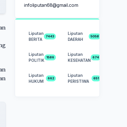
infoliputan68@gmail.com
an
Liputan
Liputan
7443
5058
BERITA
DAERAH
ang
Liputan
Liputan
1586
674
POLITIK
KESEHATAN
an
Liputan
Liputan
kan
662
651
HUKUM
PERISTIWA