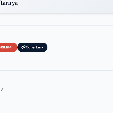
ftarnya
Email
Copy Link
68.