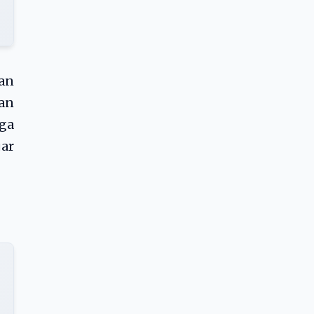
an
dan
uga
jar