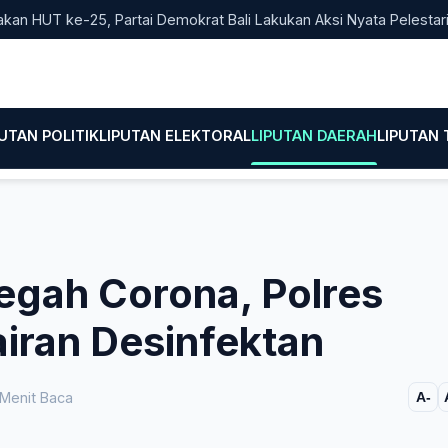
T ke-25, Partai Demokrat Bali Lakukan Aksi Nyata Pelestarian Li
PUTAN POLITIK
LIPUTAN ELEKTORAL
LIPUTAN DAERAH
LIPUTAN
Cegah Corona, Polres
iran Desinfektan
Menit Baca
A-