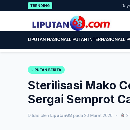
Skip
Rayakan HU
TRENDING
to
content
LIPUTAN NASIONAL
LIPUTAN INTERNASIONAL
LI
LIPUTAN BERITA
Sterilisasi Mako 
Sergai Semprot Ca
Ditulis oleh
Liputan68
pada 20 Maret 2020
•
2 