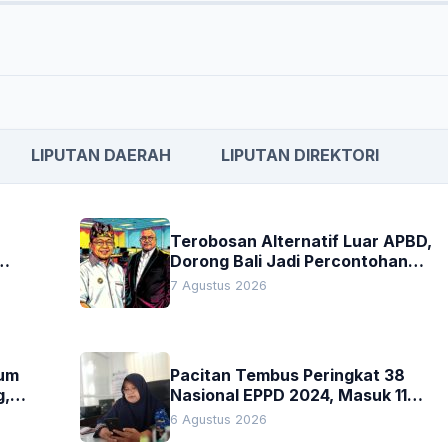
LIPUTAN DAERAH
LIPUTAN DIREKTORI
Terobosan Alternatif Luar APBD,
Dorong Bali Jadi Percontohan
an
Nasional Pembiayaan Daerah
7 Agustus 2026
kum
Pacitan Tembus Peringkat 38
g,
Nasional EPPD 2024, Masuk 11
Besar di Jatim
6 Agustus 2026