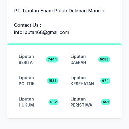
PT. Liputan Enam Puluh Delapan Mandiri
Contact Us :
infoliputan68@gmail.com
Liputan
Liputan
7444
5058
BERITA
DAERAH
Liputan
Liputan
1586
674
POLITIK
KESEHATAN
Liputan
Liputan
662
651
HUKUM
PERISTIWA