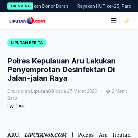
Skip
Gelar Gerakan Donor Darah
Rayakan HUT ke-25, Partai Demokra
TRENDING
to
content
|
LIPUTAN BERITA
Polres Kepulauan Aru Lakukan
Penyemprotan Desinfektan Di
Jalan-jalan Raya
Ditulis oleh
Liputan68
pada 27 Maret 2020
•
2 Menit
Baca
A-
A+
ARU,
LIPUTAN68.COM
|
Polres Aru liputan