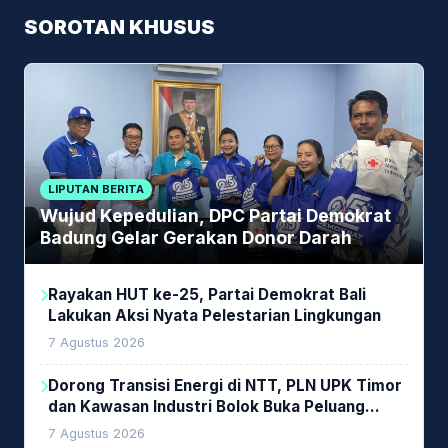
SOROTAN KHUSUS
LIPUTAN BERITA
Wujud Kepedulian, DPC Partai Demokrat
Badung Gelar Gerakan Donor Darah
Rayakan HUT ke-25, Partai Demokrat Bali
Lakukan Aksi Nyata Pelestarian Lingkungan
7 Agustus 2026
Dorong Transisi Energi di NTT, PLN UPK Timor
dan Kawasan Industri Bolok Buka Peluang
Investasi Woodchip untuk Cofiring PLTU Bolok
7 Agustus 2026