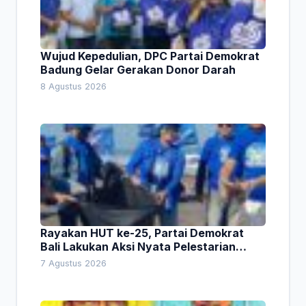
Wujud Kepedulian, DPC Partai Demokrat
Badung Gelar Gerakan Donor Darah
8 Agustus 2026
Rayakan HUT ke-25, Partai Demokrat
Bali Lakukan Aksi Nyata Pelestarian
Lingkungan
7 Agustus 2026