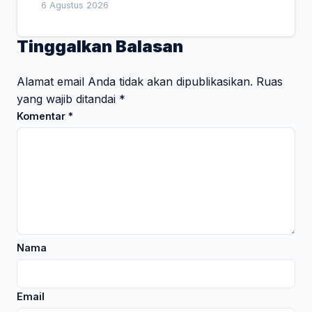
Empat Pesan Penting
6 Agustus 2026
Tinggalkan Balasan
Alamat email Anda tidak akan dipublikasikan.
Ruas
yang wajib ditandai
*
Komentar
*
Nama
Email