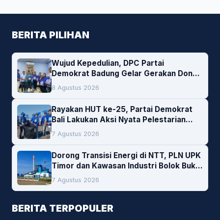
BERITA PILIHAN
Wujud Kepedulian, DPC Partai
Demokrat Badung Gelar Gerakan Donor
Darah
8 Agustus 2026
Rayakan HUT ke-25, Partai Demokrat
Bali Lakukan Aksi Nyata Pelestarian
Lingkungan
7 Agustus 2026
Dorong Transisi Energi di NTT, PLN UPK
Timor dan Kawasan Industri Bolok Buka
Peluang Investasi Woodchip untuk
7 Agustus 2026
Cofiring PLTU Bolok
BERITA TERPOPULER