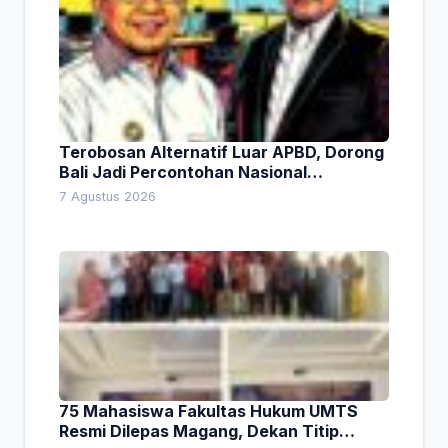
Terobosan Alternatif Luar APBD, Dorong
Bali Jadi Percontohan Nasional
Pembiayaan Daerah
7 Agustus 2026
75 Mahasiswa Fakultas Hukum UMTS
Resmi Dilepas Magang, Dekan Titip