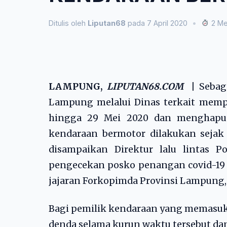
Ditulis oleh
Liputan68
pada 7 April 2020
•
2 Me
LAMPUNG,
LIPUTAN68.COM
|
Sebag
Lampung melalui Dinas terkait mem
hingga 29 Mei 2020 dan menghapus
kendaraan bermotor dilakukan sejak 
disampaikan Direktur lalu lintas 
pengecekan posko penangan covid-19
jajaran Forkopimda Provinsi Lampung, s
Bagi pemilik kendaraan yang memasuki
denda selama kurun waktu tersebut dan