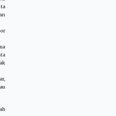
ita
kan
mor
ama
ta
ak
ar,
au
ah