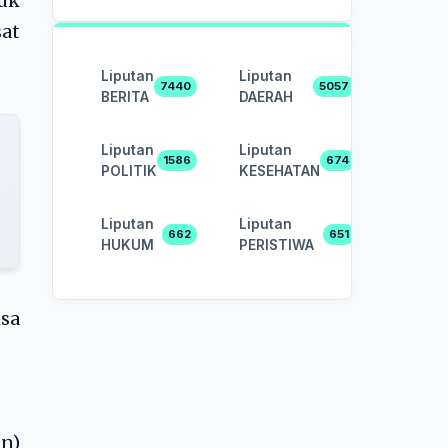
tuk
sat
Liputan
Liputan
7440
5057
BERITA
DAERAH
Liputan
Liputan
1586
674
POLITIK
KESEHATAN
Liputan
Liputan
662
651
HUKUM
PERISTIWA
isa
an)