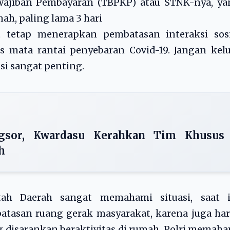
wajiban Pembayaran (TBPKP) atau STNK-nya, ya
ah, paling lama 3 hari
tetap menerapkan pembatasan interaksi sosi
s mata rantai penyebaran Covid-19. Jangan kel
i sangat penting.
ngsor, Kwardasu Kerahkan Tim Khusus
h
tah Daerah sangat memahami situasi, saat i
batasan ruang gerak masyarakat, karena juga ha
disarankan beraktivitas di rumah. Polri memah