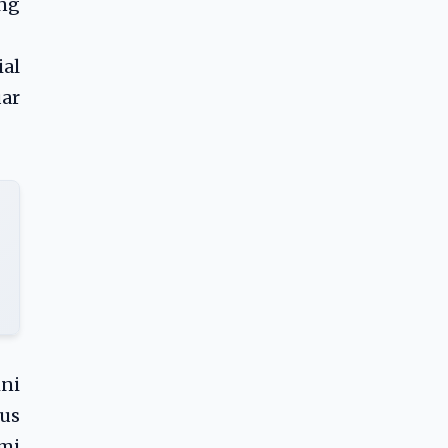
ng
al
uar
ni
rus
ami