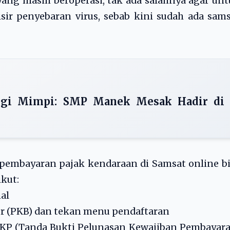
ang masih beroperasi, tak ada salahnya agar un
ir penyebaran virus, sebab kini sudah ada sam
ngi Mimpi: SMP Manek Mesak Hadir di
, pembayaran pajak kendaraan di Samsat online b
kut:
al
or (PKB) dan tekan menu pendaftaran
PKP (Tanda Bukti Pelunasan Kewajiban Pembayar