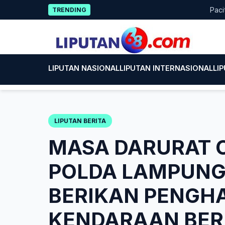
Skip
Pacitan Te
TRENDING
to
content
LIPUTAN NASIONAL
LIPUTAN INTERNASIONAL
LI
LIPUTAN BERITA
MASA DARURAT C
POLDA LAMPUNG
BERIKAN PENGH
KENDARAAN BE