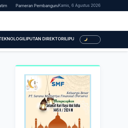
Pameran Pembangunan NTT Didorong Naik Kelas, DPRD Minta Artis
Kamis, 6 Agustus 2026
 TEKNOLOGI
LIPUTAN DIREKTORI
LIPUTAN HUKUM
LIPUTAN BIS
Dark