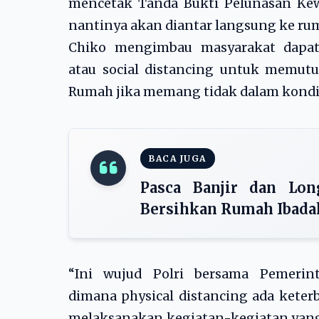
mencetak Tanda Bukti Pelunasan Ke
nantinya akan diantar langsung ke rum
Chiko mengimbau masyarakat dapat 
atau social distancing untuk memutu
Rumah jika memang tidak dalam kondis
BACA JUGA
Pasca Banjir dan Lo
Bersihkan Rumah Ibada
“Ini wujud Polri bersama Pemerin
dimana physical distancing ada keter
melaksanakan kegiatan-kegiatan yang 