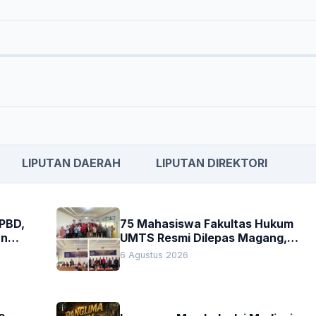
LIPUTAN DAERAH
LIPUTAN DIREKTORI
APBD,
75 Mahasiswa Fakultas Hukum
an
UMTS Resmi Dilepas Magang,
h
Dekan Titip Empat Pesan
6 Agustus 2026
Penting