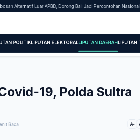
lternatif Luar APBD, Dorong Bali Jadi Percontohan Nasional Pemb
PUTAN POLITIK
LIPUTAN ELEKTORAL
LIPUTAN DAERAH
LIPUTAN
ovid-19, Polda Sultra
h
enit Baca
A-