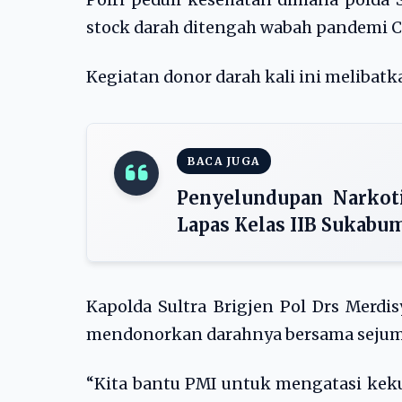
Polri peduli kesehatan dimana pold
stock darah ditengah wabah pandemi C
Kegiatan donor darah kali ini melibat
BACA JUGA
Penyelundupan Narkot
Lapas Kelas IIB Sukabu
Kapolda Sultra Brigjen Pol Drs Merdi
mendonorkan darahnya bersama sejumla
“Kita bantu PMI untuk mengatasi kek