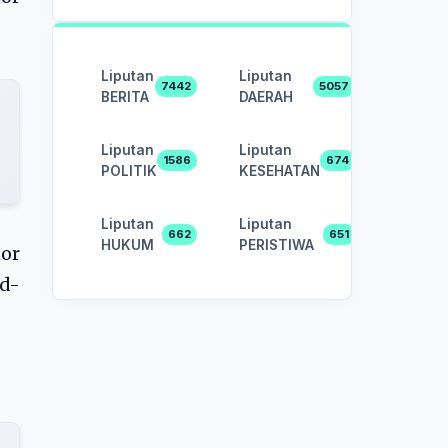
Liputan
Liputan
7442
5057
BERITA
DAERAH
Liputan
Liputan
1586
674
POLITIK
KESEHATAN
Liputan
Liputan
662
651
HUKUM
PERISTIWA
nor
d-