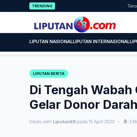
Skip
Terobosan A
TRENDING
to
content
LIPUTAN NASIONAL
LIPUTAN INTERNASIONAL
LI
LIPUTAN BERITA
Di Tengah Wabah C
Gelar Donor Dara
Ditulis oleh
Liputan68
pada 15 April 2020
•
2 M