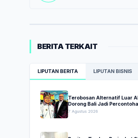
BERITA TERKAIT
LIPUTAN BERITA
LIPUTAN BISNIS
Terobosan Alternatif Luar 
Dorong Bali Jadi Percontoh
Nasional Pembiayaan Daera
7 Agustus 2026