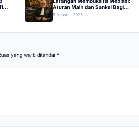
8
Larangan Membuka Isi Mediasi:
11
Aturan Main dan Sanksi Bagi
Penegak Hukum
5 Agustus 2026
uas yang wajib ditandai
*