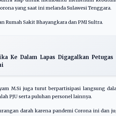
a Sultra siap untuk membantu memenuhi kebutuh
orona yang saat ini melanda Sulawesi Tenggara.
kan Rumah Sakit Bhayangkara dan PMI Sultra.
ika Ke Dalam Lapas Digagalkan Petugas
mi
syam M.Si juga turut berpartisipasi langsung da
h PJU serta puluhan personel lainnya.
urangan darah karena pandemi Corona ini dan j