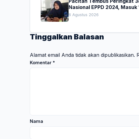
Pacitan Tembus Peringkat 3
Nasional EPPD 2024, Masuk 
Besar di Jatim
6 Agustus 2026
Tinggalkan Balasan
Alamat email Anda tidak akan dipublikasikan.
R
Komentar
*
Nama