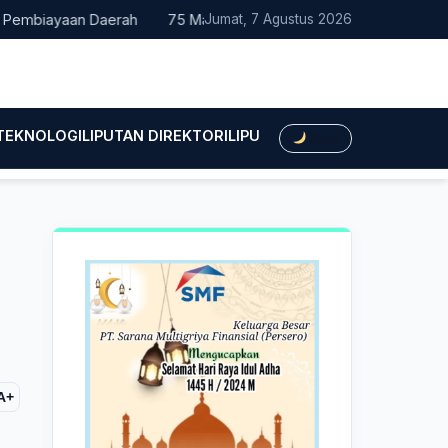
iayaan Daerah
75 Mahasiswa Fakultas Hukum UMTS Resmi Dile
Jumat, 7 Agustus 2026
 TEKNOLOGI
LIPUTAN DIREKTORI
LIPUTAN HUKUM
LIPUTAN BIS
Dark
A+